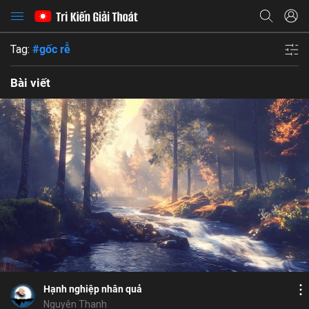
Tag:
#gốc rễ
Bài viết
Bỏ chọn
Họ và tên
Bỏ chọn
Địa chỉ email
Bỏ chọn
Địa chỉ email
Mật khẩu
Bình luận
8
7
Lưu
tự lực
duyên tan
đạo đức nhân quả
Mật khẩu
Chia sẻ
Chia sẻ
Hạnh nghiệp nhân quả
ĐĂNG NHẬP NGAY
thành công
Địa chỉ email
Nguyên Thanh
Nhập lại mật khẩu