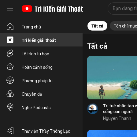
Tri kiến
Lộ trình
Hoàn
Tất cả
Tôn chỉ mục
Trang chủ
Tri kiến giải thoát
Tất cả
Bổ ích
Lộ trình tu học
Bỏ chọn
Hoàn cảnh sống
Bỏ chọn
Phương pháp tu
Bình luận
Lưu
Chuyên đề
robot
nhân quả
Chia sẻ
Trí tuệ nhân tạo 
Nghe Podcasts
sống con người
Nguyên Thanh
Bỏ chọn
Thư viện Thầy Thông Lạc
Bỏ chọn