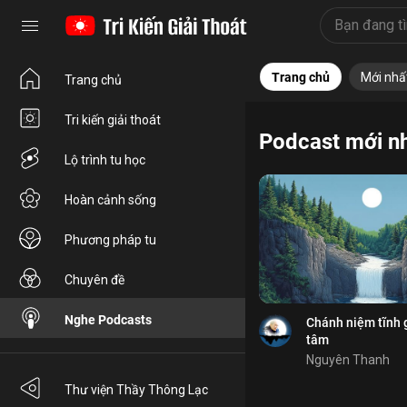
Tri kiến
Lộ trình
Hoàn 
Trang chủ
Mới nhấ
Trang chủ
Tri kiến giải thoát
Podcast mới n
Bỏ chọn
Lộ trình tu học
Bỏ chọn
Hoàn cảnh sống
Bỏ chọn
Phương pháp tu
Bình luận
Chuyên đề
Lưu
giao tiếp
cần lao
Nghe Podcasts
Chia sẻ
Chánh niệm tĩnh 
tâm
Nguyên Thanh
Thư viện Thầy Thông Lạc