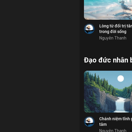
Bình luận
Lưu
lòng yêu thương
Chia sẻ
Lòng từ đối trị t
trong đời sống
Nguyên Thanh
Đạo đức nhân 
Bỏ chọn
Bỏ chọn
Bỏ chọn
Bình luận
Lưu
thọ khổ
Yoga
Chia sẻ
Chánh niệm tĩnh 
tâm
Nguyên Thanh