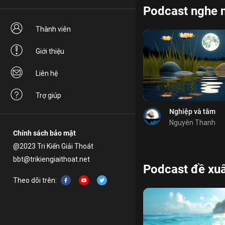
Podcast nghe 
Bỏ chọn
Thành viên
Bỏ chọn
Giới thiệu
Bỏ chọn
Bình luận
Liên hệ
Lưu
tương ưng
nghiệp
Trợ giúp
Chia sẻ
Nghiệp và tâm
Nguyên Thanh
Chính sách bảo mật
@2023 Tri Kiến Giải Thoát
bbt@trikiengiaithoat.net
Podcast đề xuấ
Bỏ chọn
Theo dõi trên:
Cảm hứng
Bỏ chọn