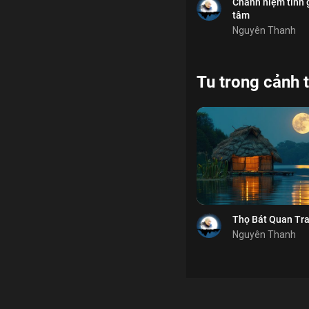
Chia sẻ
Chánh niệm tĩnh 
tâm
Nguyên Thanh
Tu trong cảnh t
Bỏ chọn
Bỏ chọn
Bỏ chọn
Bình luận
Lưu
thanh thản
vô sự
Chia sẻ
Thọ Bát Quan Tra
Nguyên Thanh