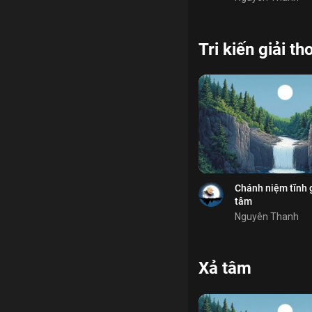
Tri kiến giải th
Bỏ chọn
Bỏ chọn
Bỏ chọn
Bình luận
Lưu
tĩnh giác
huân tập
Chia sẻ
Chánh niệm tĩnh 
tâm
Nguyên Thanh
Xả tâm
Bỏ chọn
Bỏ chọn