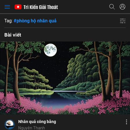
Tag:
#phòng hộ nhân quả
Bài viết
Bỏ chọn
Họ và tên
Bỏ chọn
Địa chỉ email
Bỏ chọn
Địa chỉ email
Mật khẩu
Bình luận
19
8
Lưu
công bằng
ngũ giới
5 giới
đúng sai
Mật khẩu
Chia sẻ
Chia sẻ
Nhân quả công bằng
ĐĂNG NHẬP NGAY
thành công
Địa chỉ email
Nguyên Thanh
Nhập lại mật khẩu