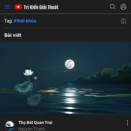
Tag:
#thời khóa
Bài viết
Bỏ chọn
Bỏ chọn
Bỏ chọn
Bình luận
9
10
Lưu
hôn trầm
Thọ Bát Quan Trai
thời khóa
Chia sẻ
Thọ Bát Quan Trai
Họ và tên
Nguyên Thanh
Địa chỉ email