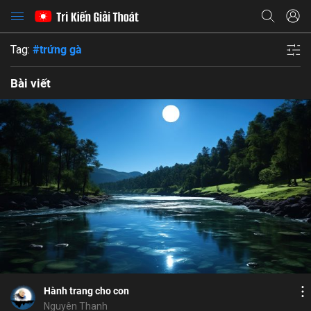
Tag:
#trứng gà
Bài viết
Bỏ chọn
Bỏ chọn
Bỏ chọn
Bình luận
13
9
Lưu
con cái
tinh thần
cúng dường
bố thí
Chia sẻ
Hành trang cho con
Họ và tên
Nguyên Thanh
Địa chỉ email