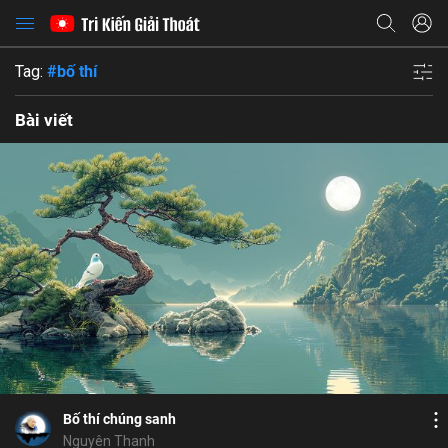
Tag:
#bố thí
Bài viết
Bỏ chọn
Bỏ chọn
Bỏ chọn
Bình luận
8
9
Lưu
đôi mắt nhân quả
phóng sanh
bố thí
Chia sẻ
Bố thí chúng sanh
Nguyên Thanh