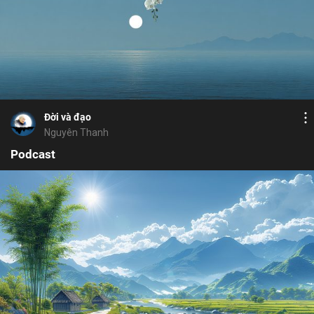
Bỏ chọn
Bỏ chọn
Bình luận
7
17
Lưu
công việc
con cái
cuộc sống
thọ
đạo
Chia sẻ
Đời và đạo
Nguyên Thanh
Podcast
Bỏ chọn
Bỏ chọn
Họ và tên
Bỏ chọn
Địa chỉ email
Bình luận
Địa chỉ email