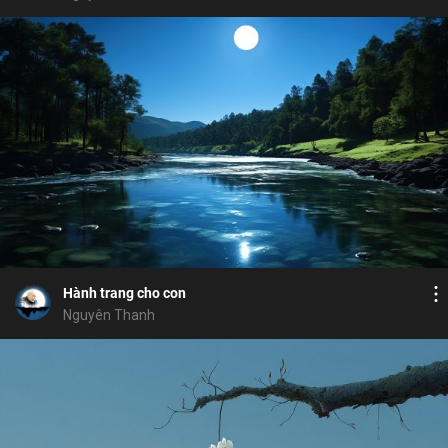
Bỏ chọn
Bỏ chọn
Bỏ chọn
Bình luận
13
9
Lưu
bố thí
cúng dường
đạo đức nhân quả
Chia sẻ
Hành trang cho con
Nguyên Thanh
Bỏ chọn