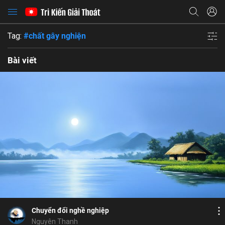
Tag:
#chất gây nghiện
Bài viết
Bỏ chọn
Họ và tên
Bỏ chọn
Địa chỉ email
Bỏ chọn
Địa chỉ email
Mật khẩu
Bình luận
6
6
Lưu
đau khổ
rượu
tinh thần
5 giới
gia đình
Mật khẩu
Chia sẻ
Chia sẻ
Chuyển đổi nghề nghiệp
ĐĂNG NHẬP NGAY
thành công
Địa chỉ email
Nguyên Thanh
Nhập lại mật khẩu