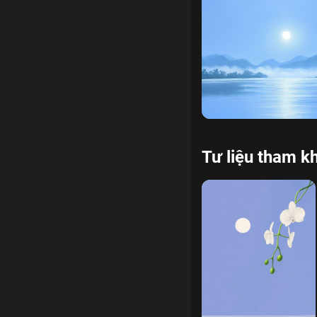
tinh thần
ác pháp
sát 
Tư liệu tham k