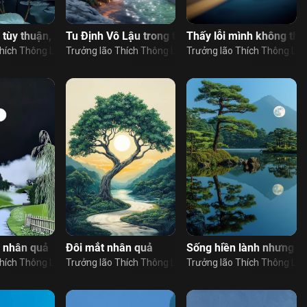
 tùy thuận, bằng lòng
Tu Định Vô Lậu trong tất cả hành động và việc l
Thấy lỗi mình không thấy
hích Thông Lạc
Trưởng lão Thích Thông Lạc
Trưởng lão Thích Thông Lạc
lại thế gian không?
 nhân quả
Đôi mắt nhân quả
Sống hiền lành nhưng bị
hích Thông Lạc
Trưởng lão Thích Thông Lạc
Trưởng lão Thích Thông Lạc