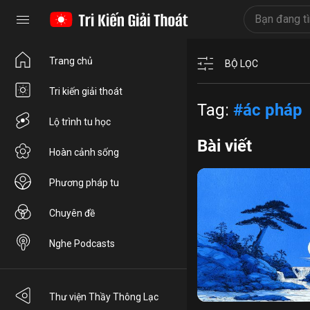
Trang chủ
BỘ LỌC
Tri kiến giải thoát
Tag:
#ác pháp
Lộ trình tu học
Bài viết
Hoàn cảnh sống
Phương pháp tu
Chuyên đề
Nghe Podcasts
ly si
đạo đức làm người
Thư viện Thầy Thông Lạc