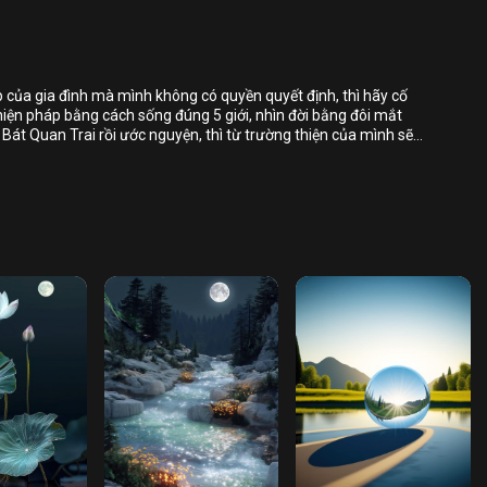
Bỏ chọn
Bỏ chọn
 của gia đình mà mình không có quyền quyết định, thì hãy cố
thiện pháp bằng cách sống đúng 5 giới, nhìn đời bằng đôi mắt
Bình luận
Bát Quan Trai rồi ước nguyện, thì từ trường thiện của mình sẽ
, khi đủ duyên thì họ sẽ thuận theo chánh nghiệp.
Lưu
Chia sẻ