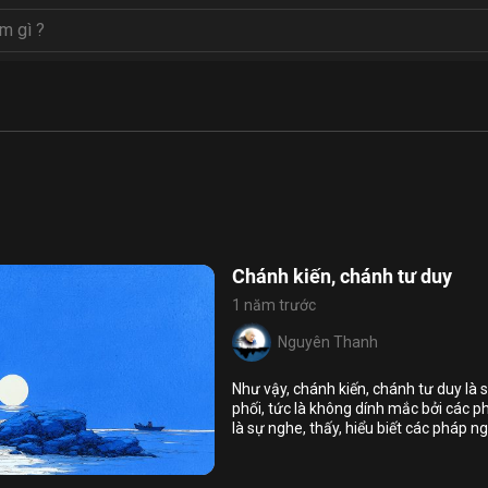
Chánh kiến, chánh tư duy
1 năm trước
Nguyên Thanh
Như vậy, chánh kiến, chánh tư duy là s
phối, tức là không dính mắc bởi các 
là sự nghe, thấy, hiểu biết các pháp ng
6
17
triệt các pháp, mục đích là để tâm kh
trong 8 lớp Bát Chánh Đạo giúp cho th