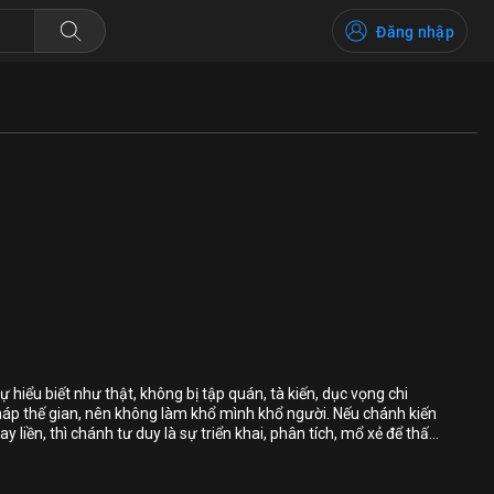
Đăng nhập
Bỏ chọn
Bỏ chọn
Bỏ chọn
ự hiểu biết như thật, không bị tập quán, tà kiến, dục vọng chi
pháp thế gian, nên không làm khổ mình khổ người. Nếu chánh kiến
Bình luận
ay liền, thì chánh tư duy là sự triển khai, phân tích, mổ xẻ để thấu
ông khổ đau. Chánh kiến, chánh tư duy là những bộ lọc đầu tiên
Lưu
ân tâm được thanh tịnh, giải thoát.