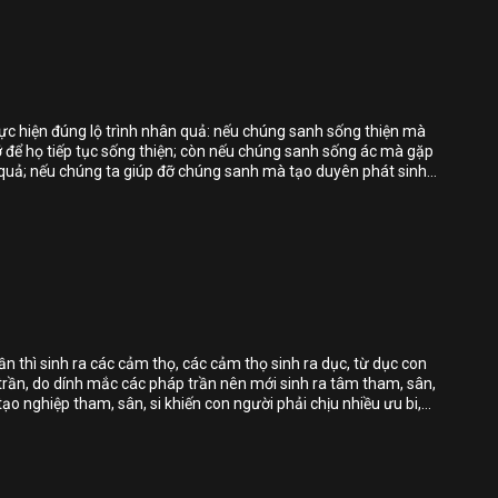
Chia sẻ
Bỏ chọn
Bỏ chọn
Bỏ chọn
thực hiện đúng lộ trình nhân quả: nếu chúng sanh sống thiện mà
ỡ để họ tiếp tục sống thiện; còn nếu chúng sanh sống ác mà gặp
Bình luận
n quả; nếu chúng ta giúp đỡ chúng sanh mà tạo duyên phát sinh
ưa đủ duyên phước để nhận sự giúp đỡ này, thì chúng ta nên
Lưu
sống thiện bồi đắp phước đức để chuyển đổi nhân quả.
Chia sẻ
Bỏ chọn
Bỏ chọn
Bỏ chọn
rần thì sinh ra các cảm thọ, các cảm thọ sinh ra dục, từ dục con
trần, do dính mắc các pháp trần nên mới sinh ra tâm tham, sân,
Bình luận
 tạo nghiệp tham, sân, si khiến con người phải chịu nhiều ưu bi,
ập theo lộ trình Bát Chánh Đạo để ly dục ly ác pháp, tức là giữ
Lưu
, thì tâm sẽ được giải thoát khổ đau.
Chia sẻ
Bỏ chọn