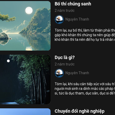
Bố thí chúng sanh
2 năm trước
Nguyên Thanh
Tóm lại, sự bố thí, làm từ thiện phải 
gặp khó khăn thì chúng ta nên giúp đ
khó khăn thì ta nên để họ tự trả nhâ
8
9
ác pháp cản trở tức là chúng sanh ch
thí
dừng lại, hoặc là khuyên nhủ họ nên 
Dục là gì?
2 năm trước
Nguyên Thanh
Tóm lại, khi sáu căn tiếp xúc với sáu t
người mới sinh ra dính mắc các pháp 
si, tức là dục tham, dục sân, dục si để
8
15
sầu khổ, bệnh, chết. Cho nên, phải tu t
hoát
tâm bất động trước ác pháp và cảm thọ
Chuyển đổi nghề nghiệp