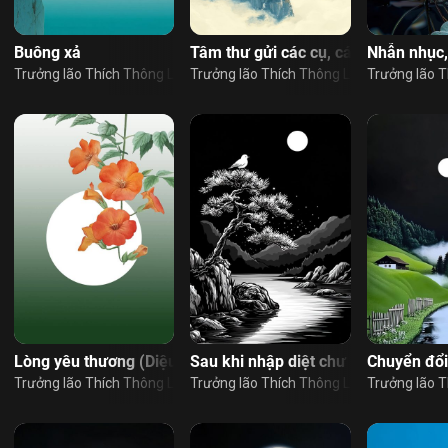
Đăng nhập
Nhấn vào nút “đăng ký” khẳng định bạn đã
đọc và đồng ý với
Nội Quy Sử Dụng Website
Buông xả
Tâm thư gửi các cụ, các bác
Nhẫn nhục,
Đăng ký nhận tin bài qua email
Sign in
ạc
Trưởng lão Thích Thông Lạc
Trưởng lão Thích Thông Lạc
Trưởng lão T
 chuyển biến nhân quả tu tập
Lòng yêu thương (Diệu Hảo)
Sau khi nhập diệt chư Phật còn trở 
Chuyển đổi
ạc
Trưởng lão Thích Thông Lạc
Trưởng lão Thích Thông Lạc
Trưởng lão T