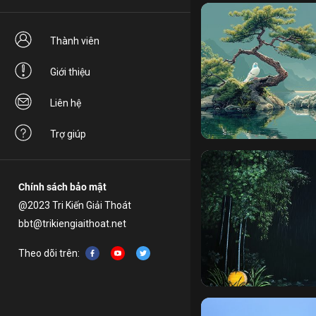
Thành viên
Giới thiệu
Liên hệ
tâm bi
làm từ thiện
bố 
Trợ giúp
Chính sách bảo mật
@2023 Tri Kiến Giải Thoát
bbt@trikiengiaithoat.net
Theo dõi trên:
dính mắc
tri kiến giải t