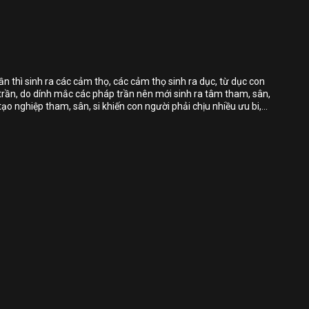
Chia sẻ
Bỏ chọn
Bỏ chọn
Bỏ chọn
rần thì sinh ra các cảm thọ, các cảm thọ sinh ra dục, từ dục con
trần, do dính mắc các pháp trần nên mới sinh ra tâm tham, sân,
Bình luận
 tạo nghiệp tham, sân, si khiến con người phải chịu nhiều ưu bi,
ập theo lộ trình Bát Chánh Đạo để ly dục ly ác pháp, tức là giữ
Lưu
, thì tâm sẽ được giải thoát khổ đau.
Chia sẻ