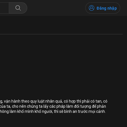
Đăng nhập
Bỏ chọn
Bỏ chọn
Bỏ chọn
g, vận hành theo quy luật nhân quả, có hợp thì phải có tan, có
là của ta, cho nên chúng ta lấy các pháp làm đối tượng để phản
Bình luận
không làm khổ mình khổ người, thì sẽ bình an trước mọi cảnh.
Lưu