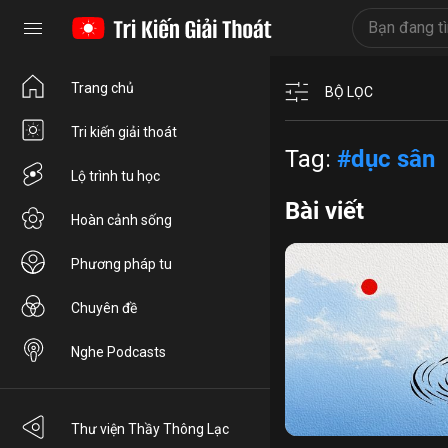
Trang chủ
BỘ LỌC
Tri kiến giải thoát
Tag:
#dục sân
Lộ trình tu học
Bài viết
Hoàn cảnh sống
Phương pháp tu
Chuyên đề
Nghe Podcasts
bất an
lo lắng
bâng k
Thư viện Thầy Thông Lạc