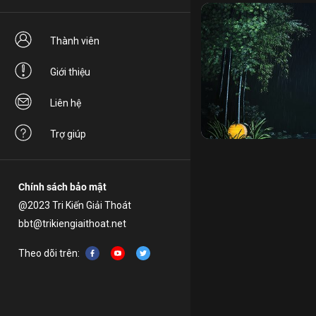
Thành viên
Giới thiệu
Liên hệ
tâm
ham muốn
sáu c
Trợ giúp
Chính sách bảo mật
@2023 Tri Kiến Giải Thoát
bbt@trikiengiaithoat.net
Theo dõi trên: