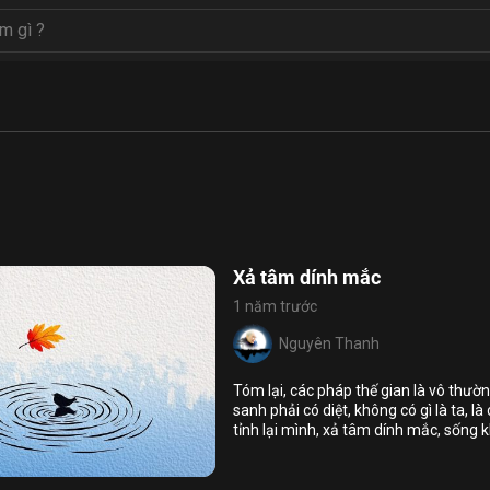
Xả tâm dính mắc
1 năm trước
Nguyên Thanh
Họ và tên
Tóm lại, các pháp thế gian là vô thườn
Địa chỉ email
sanh phải có diệt, không có gì là ta, 
tỉnh lại mình, xả tâm dính mắc, sống 
Địa chỉ email
6
9
Mật khẩu
huâng