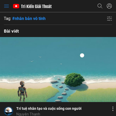
Tag:
#nhân bản vô tính
Bài viết
Bổ ích
Họ và tên
Bỏ chọn
Địa chỉ email
Bỏ chọn
Địa chỉ email
Mật khẩu
Bình luận
5
18
Lưu
nghiệp
duyên hợp
robot
AGI
AI agent
Mật khẩu
Chia sẻ
Chia sẻ
Trí tuệ nhân tạo và cuộc sống con người
ĐĂNG NHẬP NGAY
thành công
Địa chỉ email
Nguyên Thanh
Nhập lại mật khẩu