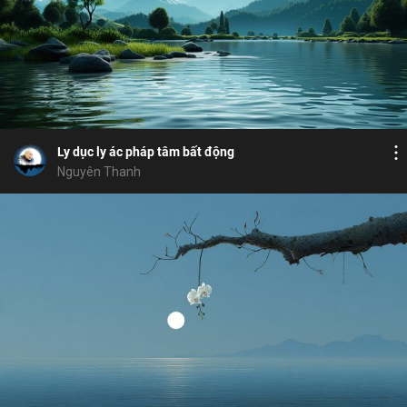
Bỏ chọn
Bỏ chọn
Bình luận
18
4
Lưu
nghiệp lực
xả tâm
Bát Chánh Đạo
Chia sẻ
Ly dục ly ác pháp tâm bất động
Nguyên Thanh
Bỏ chọn
Bỏ chọn
Bỏ chọn
Bình luận
7
17
Lưu