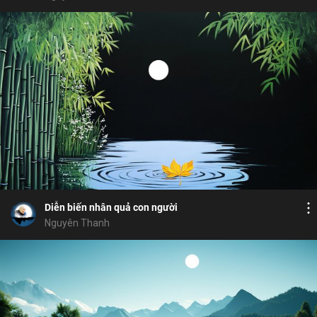
Bỏ chọn
Bỏ chọn
Bỏ chọn
Bình luận
9
17
Lưu
môi trường
duyên tan
luật nhân quả
ý
Chia sẻ
Diễn biến nhân quả con người
Nguyên Thanh
Bỏ chọn