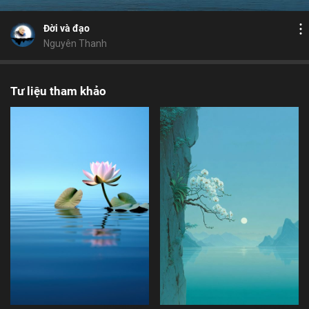
xuất gia
thiện ác
lộ trình nhân quả
thọ
Chia sẻ
Đời và đạo
Nguyên Thanh
Tư liệu tham khảo