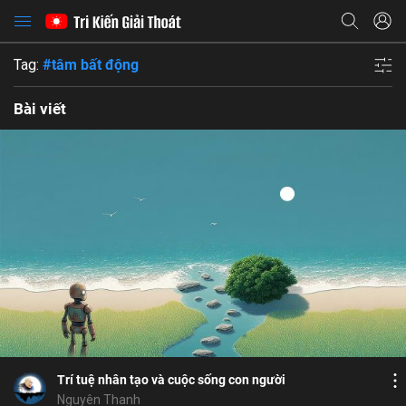
Tag:
#tâm bất động
Bài viết
Bổ ích
Bỏ chọn
Bỏ chọn
Bình luận
5
18
Lưu
Elon Musk
tưởng thức
tâm bất động
Chia sẻ
Trí tuệ nhân tạo và cuộc sống con người
Nguyên Thanh