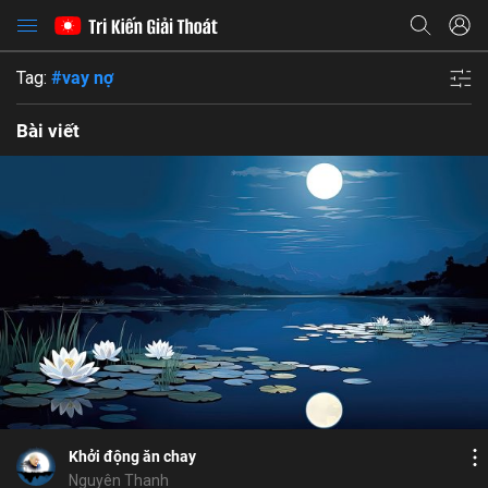
Tag:
#vay nợ
Bài viết
Bỏ chọn
Bỏ chọn
Bỏ chọn
Bình luận
19
13
Lưu
khổ đau
đức hiếu sinh
tâm từ
ngũ giới
Chia sẻ
Khởi động ăn chay
Nguyên Thanh