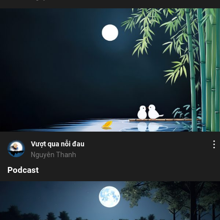
Bỏ chọn
Bỏ chọn
Họ và tên
Địa chỉ email
Xúc động
Bình luận
Địa chỉ email
Mật khẩu
5
5
Lưu
Thọ Bát Quan Trai
vay nợ
nhân quả
Mật khẩu
Chia sẻ
Vượt qua nỗi đau
Chia sẻ
ĐĂNG NHẬP NGAY
thành công
Nguyên Thanh
Địa chỉ email
Nhập lại mật khẩu
Podcast
Liên kết để khôi phục mật khẩu đã
thành công
được gửi đến địa chỉ
Vui lòng kiểm tra email để xác thực
Facebook
Twitter
Zalo
Copy link
đăng ký thành công
TIẾP TỤC
ĐĂNG KÝ
Bỏ chọn