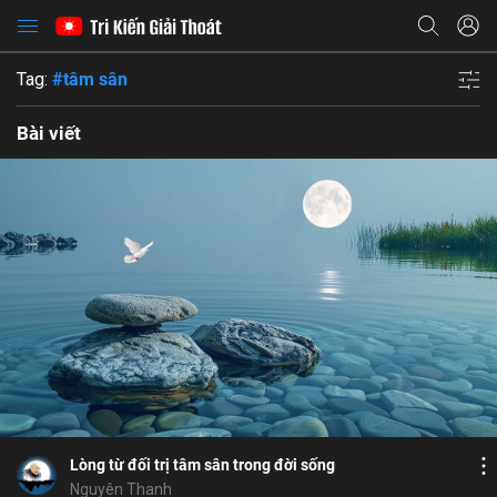
Tag:
#tâm sân
Bài viết
Bỏ chọn
Họ và tên
Bỏ chọn
Địa chỉ email
Bỏ chọn
Địa chỉ email
Mật khẩu
Bình luận
7
6
Lưu
tâm sân
chướng ngại
tỉnh thức
sân
Mật khẩu
Chia sẻ
Chia sẻ
Lòng từ đối trị tâm sân trong đời sống
ĐĂNG NHẬP NGAY
thành công
Địa chỉ email
Nguyên Thanh
Nhập lại mật khẩu