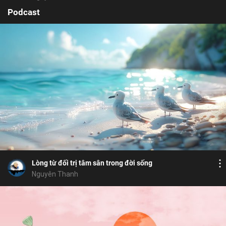
Podcast
Bỏ chọn
Cảm hứng
Bỏ chọn
Bình luận
6
6
Lưu
đạo đức làm người
tỉnh thức
từ tâm
Chia sẻ
Họ và tên
Lòng từ đối trị tâm sân trong đời sống
Địa chỉ email
Nguyên Thanh
Địa chỉ email
Mật khẩu
Bỏ chọn
Mật khẩu