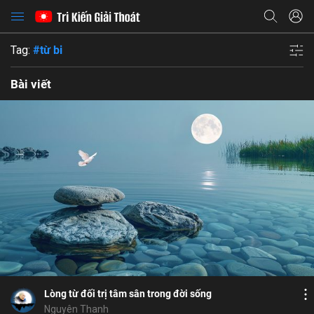
Tag:
#từ bi
Bài viết
Bỏ chọn
Bỏ chọn
Bỏ chọn
Bình luận
7
6
Lưu
tỉnh thức
Cấp Cô Độc
tâm sân
sân
Chia sẻ
Lòng từ đối trị tâm sân trong đời sống
Nguyên Thanh