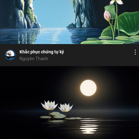
Bỏ chọn
Bỏ chọn
Bình luận
10
9
Lưu
đức hiếu sinh
chánh niệm
xả tâm
Chia sẻ
Khắc phục chứng tự kỷ
Nguyên Thanh
Bỏ chọn
Cảm hứng
Bỏ chọn
Bình luận
16
0
Lưu