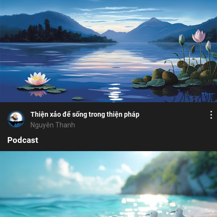
Bỏ chọn
Bỏ chọn
Bỏ chọn
Bình luận
16
6
Lưu
tránh né
đạo đức làm người
5 giới
Chia sẻ
Thiện xảo để sống trong thiện pháp
Nguyên Thanh
Podcast
Bỏ chọn
Cảm hứng