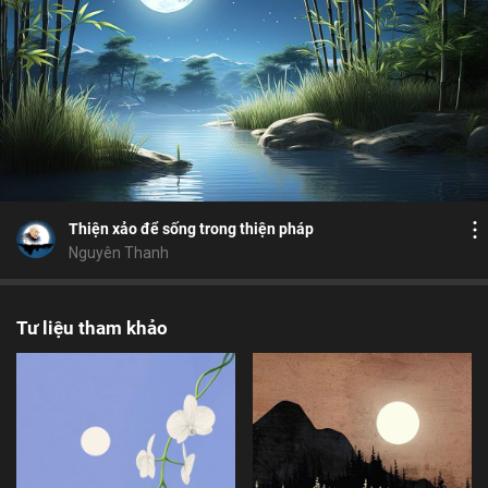
Bỏ chọn
Bỏ chọn
Bỏ chọn
Bình luận
11
6
Lưu
tu hành
thiện pháp
thiện xảo
tâm từ
Chia sẻ
Thiện xảo để sống trong thiện pháp
Nguyên Thanh
Tư liệu tham khảo