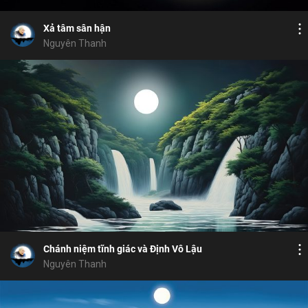
chánh niệm
xung đột
nhân quả
sân
Chia sẻ
Xả tâm sân hận
Nguyên Thanh
Bỏ chọn
Bỏ chọn
Bỏ chọn
Bình luận
16
4
Lưu
chánh niệm tĩnh giác
nhiếp tâm
minh
Chia sẻ
Chánh niệm tĩnh giác và Định Vô Lậu
Nguyên Thanh