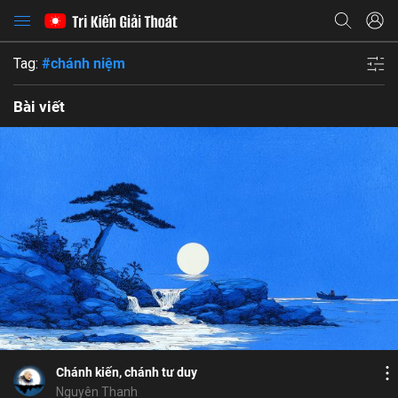
Tag:
#chánh niệm
Bài viết
Bỏ chọn
Bỏ chọn
Bỏ chọn
Bình luận
6
17
Lưu
Giới Định Tuệ
giải thoát
thanh tịnh
ly si
Chia sẻ
Chánh kiến, chánh tư duy
Nguyên Thanh