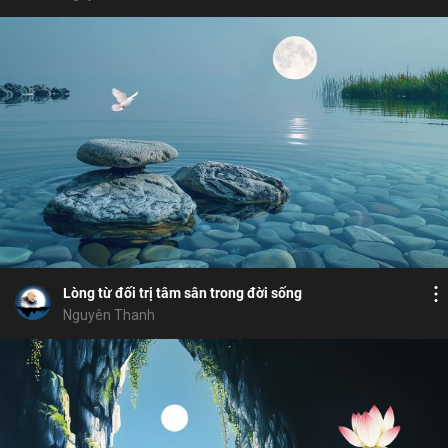
Bỏ chọn
Bỏ chọn
Bỏ chọn
Bình luận
7
6
Lưu
không làm khổ mình khổ người
tâm từ
Chia sẻ
Lòng từ đối trị tâm sân trong đời sống
Nguyên Thanh
Bỏ chọn