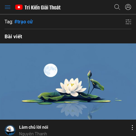
Tag:
#trạo cử
Bài viết
Bỏ chọn
Họ và tên
Bỏ chọn
Địa chỉ email
Bỏ chọn
Địa chỉ email
Mật khẩu
Bình luận
8
12
Lưu
Như Lý Tác Ý
ngoại cảnh
nghiệp
tâm
Mật khẩu
Chia sẻ
Chia sẻ
Làm chủ lời nói
ĐĂNG NHẬP NGAY
thành công
Địa chỉ email
Nguyên Thanh
Nhập lại mật khẩu