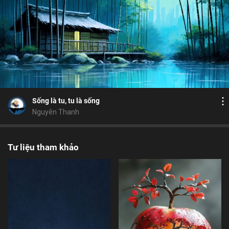
Bỏ chọn
Bỏ chọn
Bình luận
15
10
Lưu
giai đoạn
giới luật
Định Vô Lậu
ngủ
Chia sẻ
Sống là tu, tu là sống
Nguyên Thanh
Tư liệu tham khảo