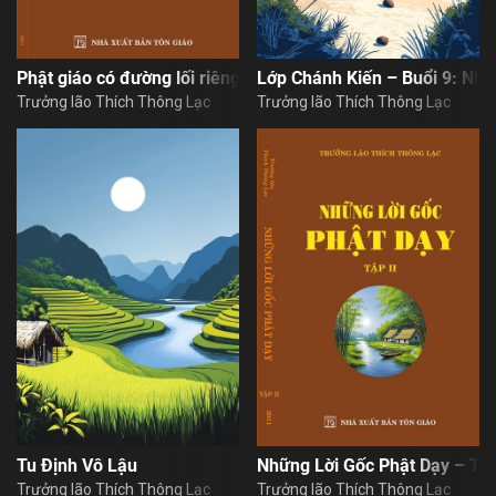
Trở lại
Nhấn vào nút “đăng ký” khẳng định bạn đã đọc và đồng ý với
Đăng nhập
Nội Quy Sử Dụng Website
Đăng ký nhận tin bài qua email
Phật giáo có đường lối riêng
Lớp Chánh Kiến – Buổi 9: Nhậ
Sign in
Trưởng lão Thích Thông Lạc
Trưởng lão Thích Thông Lạc
Tu Định Vô Lậu
Những Lời Gốc Phật Dạy – Tậ
Trưởng lão Thích Thông Lạc
Trưởng lão Thích Thông Lạc