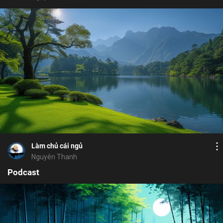
Bỏ chọn
Bỏ chọn
Bỏ chọn
Bình luận
8
6
Lưu
trạo cử
Định Vô Lậu
độc cư
nhập thất
Chia sẻ
Làm chủ cái ngủ
Nguyên Thanh
Podcast
Bỏ chọn