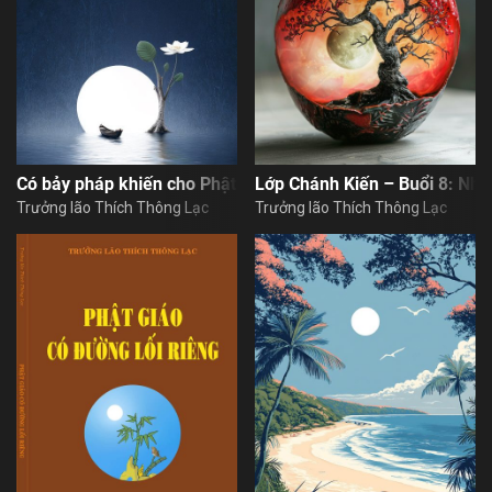
Họ và tên
Địa chỉ email
Có bảy pháp khiến cho Phật pháp hưng thịnh
Lớp Chánh Kiến – Buổi 8: Nh
Trưởng lão Thích Thông Lạc
Trưởng lão Thích Thông Lạc
Địa chỉ email
Mật khẩu
Mật khẩu
Chia sẻ
ĐĂNG NHẬP NGAY
thành công
Địa chỉ email
Nhập lại mật khẩu
Liên kết để khôi phục mật khẩu đã
thành công
được gửi đến địa chỉ
Vui lòng kiểm tra email để xác thực
Facebook
Twitter
Zalo
Copy link
đăng ký thành công
TIẾP TỤC
ĐĂNG KÝ