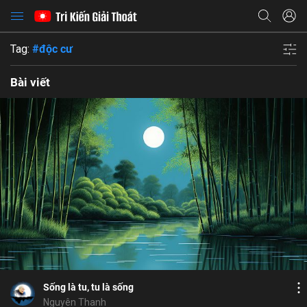
Tag:
#độc cư
Bài viết
Bỏ chọn
Bỏ chọn
Bỏ chọn
Bình luận
18
12
Lưu
ly dục
ăn
đôi mắt nhân quả
xả tâm
Chia sẻ
Sống là tu, tu là sống
Nguyên Thanh