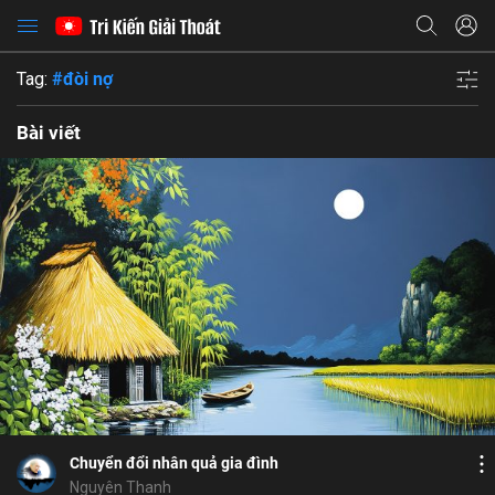
Tag:
#đòi nợ
Bài viết
Bổ ích
Họ và tên
Cảm hứng
Địa chỉ email
Xúc động
Địa chỉ email
Mật khẩu
Bình luận
4
5
Lưu
bệnh tật
quả khổ
thần kinh
duyên hợp
Mật khẩu
Chia sẻ
Chia sẻ
Chuyển đổi nhân quả gia đình
ĐĂNG NHẬP NGAY
thành công
Địa chỉ email
Nguyên Thanh
Nhập lại mật khẩu