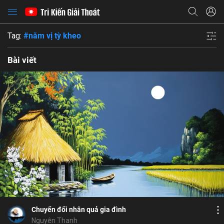
Tag:
#năm vị tỳ kheo
Bài viết
Bổ ích
Họ và tên
Cảm hứng
Địa chỉ email
Xúc động
Địa chỉ email
Mật khẩu
Bình luận
4
5
Lưu
xả tâm
con cái
năm vị tỳ kheo
ly gián
Mật khẩu
Chia sẻ
Chia sẻ
Chuyển đổi nhân quả gia đình
ĐĂNG NHẬP NGAY
thành công
Địa chỉ email
Nguyên Thanh
Nhập lại mật khẩu