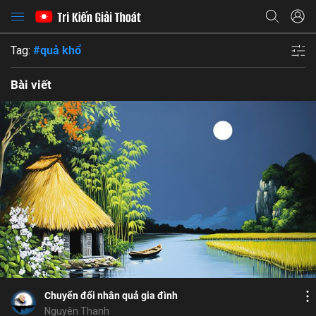
Tag:
#quả khổ
Bài viết
Bổ ích
Họ và tên
Cảm hứng
Địa chỉ email
Xúc động
Địa chỉ email
Mật khẩu
Bình luận
4
5
Lưu
đòi nợ
5 giới
bất hiếu
vui vẻ
quả khổ
Mật khẩu
Chia sẻ
Chia sẻ
Chuyển đổi nhân quả gia đình
ĐĂNG NHẬP NGAY
thành công
Địa chỉ email
Nguyên Thanh
Nhập lại mật khẩu