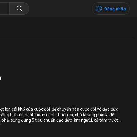
Đăng nhập
h
Bổ ích
Cảm hứng
Xúc động
ượt lên cái khổ của cuộc đời, để chuyển hóa cuộc đời vô đạo đức
sống bất an thành hoàn cảnh thuận lợi, chứ không phải là để
Bình luận
ta phải sống đúng 5 tiêu chuẩn đạo đức làm người, xả tâm trước
phận nhân quả của mình, thì sẽ được bình an trong nhân quả.
Lưu