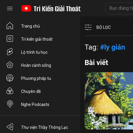
Trang chủ
BỘ LỌC
Tri kiến giải thoát
Tag:
#ly gián
Lộ trình tu học
Bài viết
Hoàn cảnh sống
Phương pháp tu
Chuyên đề
Nghe Podcasts
bệnh tật
đạo đức làm 
Thư viện Thầy Thông Lạc