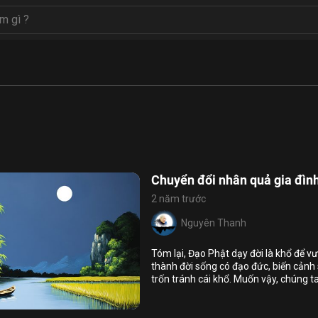
Chuyển đổi nhân quả gia đìn
2 năm trước
Nguyên Thanh
Họ và tên
Tóm lại, Đạo Phật dạy đời là khổ để v
Địa chỉ email
thành đời sống có đạo đức, biến cảnh 
trốn tránh cái khổ. Muốn vậy, chúng 
Địa chỉ email
4
5
các đối tượng và vui vẻ làm tròn bổn 
Mật khẩu
người