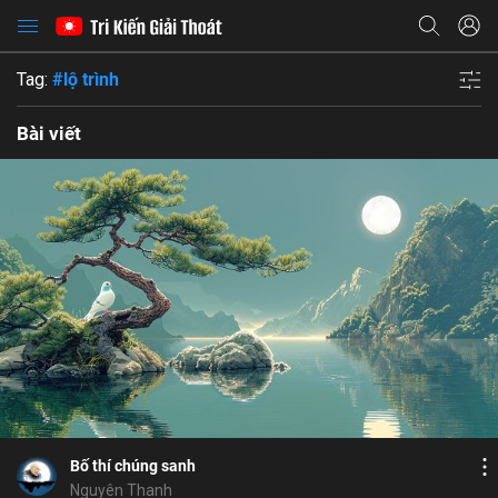
Tag:
#lộ trình
Bài viết
Bỏ chọn
Bỏ chọn
Bỏ chọn
Bình luận
8
9
Lưu
lộ trình
làm từ thiện
lòng yêu thương
Chia sẻ
Bố thí chúng sanh
Nguyên Thanh