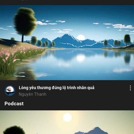
Bỏ chọn
Cảm hứng
Họ và tên
Địa chỉ email
Bỏ chọn
Bình luận
Địa chỉ email
Mật khẩu
11
5
Lưu
duyên
sanh thiện
nhân quả
lộ trình
Mật khẩu
Chia sẻ
Lòng yêu thương đúng lộ trình nhân quả
Chia sẻ
ĐĂNG NHẬP NGAY
thành công
Nguyên Thanh
Địa chỉ email
Nhập lại mật khẩu
Podcast
Liên kết để khôi phục mật khẩu đã
thành công
được gửi đến địa chỉ
Vui lòng kiểm tra email để xác thực
Facebook
Twitter
Zalo
Copy link
đăng ký thành công
TIẾP TỤC
ĐĂNG KÝ
Bổ ích