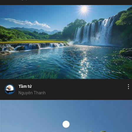
Bỏ chọn
Bỏ chọn
Bỏ chọn
Bình luận
10
12
Lưu
tư duy
chánh tư duy
nghiệp
tầm
tứ
Chia sẻ
Tầm tứ
Nguyên Thanh
Bỏ chọn