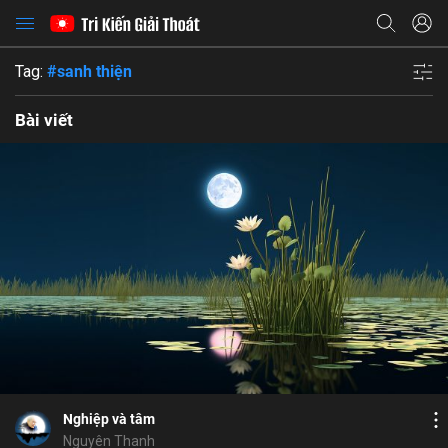
Tag:
#sanh thiện
Bài viết
Bỏ chọn
Bỏ chọn
Bỏ chọn
Bình luận
17
9
Lưu
vọng tưởng
ý
nghiệp
hành động
sân
Chia sẻ
Nghiệp và tâm
Nguyên Thanh