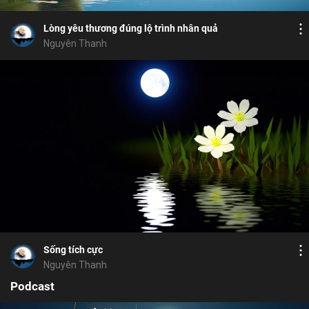
nhân quả
duyên
ngăn ác diệt ác
Chia sẻ
Lòng yêu thương đúng lộ trình nhân quả
Nguyên Thanh
Bỏ chọn
Bỏ chọn
Bỏ chọn
Bình luận
10
11
Lưu
nhân quả
chướng ngại
chán nản
Chia sẻ
Sống tích cực
Nguyên Thanh
Podcast