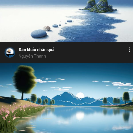
Bỏ chọn
Bỏ chọn
Bình luận
6
5
Lưu
nhân quả
sanh thiện
hài kịch
sân
si
Chia sẻ
Sân khấu nhân quả
Nguyên Thanh
Bỏ chọn
Cảm hứng
Bỏ chọn
Bình luận
11
5
Lưu