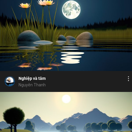
Bỏ chọn
Bỏ chọn
Bỏ chọn
Bình luận
15
7
Lưu
khẩu
Định Vô Lậu
tham
từ trường
si
Chia sẻ
Nghiệp và tâm
Nguyên Thanh
Bổ ích
Cảm hứng