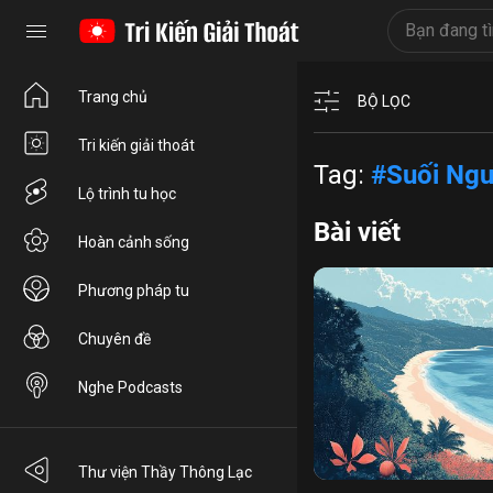
Trang chủ
BỘ LỌC
Tri kiến giải thoát
Tag:
#Suối Ngu
Lộ trình tu học
Bài viết
Hoàn cảnh sống
Phương pháp tu
Chuyên đề
Nghe Podcasts
tu là sống
ly dục
buôn
Thư viện Thầy Thông Lạc