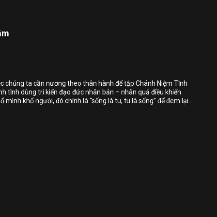
Chia sẻ
tâm
Bỏ chọn
Bỏ chọn
Bỏ chọn
iệc chúng ta cần nương theo thân hành để tập Chánh Niệm Tĩnh
nh tĩnh dùng tri kiến đạo đức nhân bản – nhân quả điều khiển
Bình luận
mình khổ người, đó chính là “sống là tu, tu là sống” để đem lại
 người.
Lưu
Chia sẻ