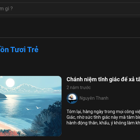
ồn Tươi Trẻ
Chánh niệm tĩnh giác để xả 
2 năm trước
Nguyên Thanh
Họ và tên
Tóm lại, hàng ngày trong mọi công v
Địa chỉ email
Giác, nhờ sức tĩnh giác này mà tâm bì
hành động thân, khẩu, ý không làm khổ 
Địa chỉ email
7
8
sự hạnh phúc, an vui cho mình và mọi
Mật khẩu
g xả