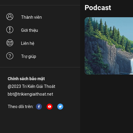
Podcast
Thành viên
Giới thiệu
Liên hệ
Trợ giúp
Suối Nguồn Tươi Trẻ
tĩ
Chính sách bảo mật
@2023 Tri Kiến Giải Thoát
bbt@trikiengiaithoat.net
Theo dõi trên: