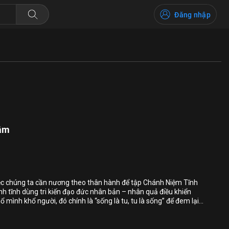
Đăng nhập
tâm
Bỏ chọn
Bỏ chọn
Bỏ chọn
iệc chúng ta cần nương theo thân hành để tập Chánh Niệm Tĩnh
nh tĩnh dùng tri kiến đạo đức nhân bản – nhân quả điều khiển
Bình luận
mình khổ người, đó chính là “sống là tu, tu là sống” để đem lại
 người.
Lưu