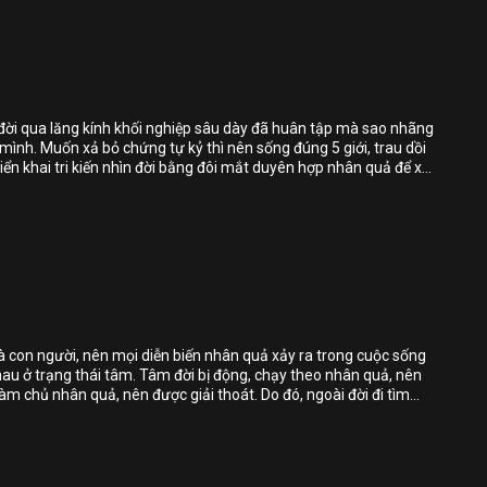
Chia sẻ
Bỏ chọn
Bỏ chọn
Bỏ chọn
ìn đời qua lăng kính khối nghiệp sâu dày đã huân tập mà sao nhãng
mình. Muốn xả bỏ chứng tự kỷ thì nên sống đúng 5 giới, trau dồi
Bình luận
riển khai tri kiến nhìn đời bằng đôi mắt duyên hợp nhân quả để xả
tự kỷ dần dần cho đến sạch hẳn.
Lưu
Chia sẻ
Bỏ chọn
Bỏ chọn
Bỏ chọn
 là con người, nên mọi diễn biến nhân quả xảy ra trong cuộc sống
hau ở trạng thái tâm. Tâm đời bị động, chạy theo nhân quả, nên
Bình luận
àm chủ nhân quả, nên được giải thoát. Do đó, ngoài đời đi tìm
i tìm ngay nơi chính tâm mình, tức là ngăn ác diệt ác pháp,
Lưu
khổ người, đó là chuyển cuộc đời thành đạo.
Chia sẻ