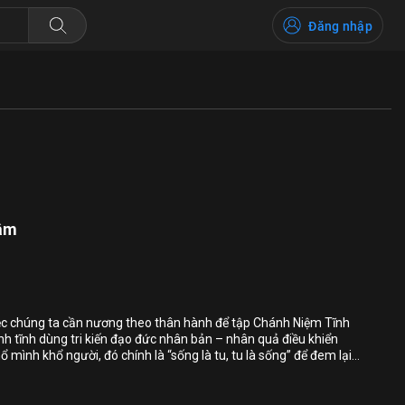
Đăng nhập
tâm
Bỏ chọn
Bỏ chọn
Bỏ chọn
iệc chúng ta cần nương theo thân hành để tập Chánh Niệm Tĩnh
nh tĩnh dùng tri kiến đạo đức nhân bản – nhân quả điều khiển
Bình luận
mình khổ người, đó chính là “sống là tu, tu là sống” để đem lại
 người.
Lưu