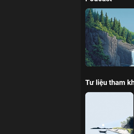
chánh niệm tĩnh giác
x
Tư liệu tham k