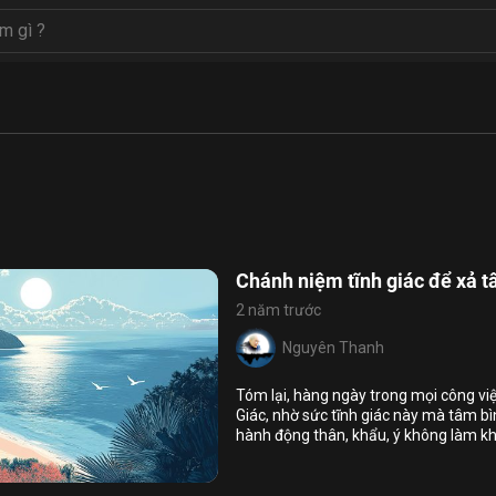
Chánh niệm tĩnh giác để xả 
2 năm trước
Nguyên Thanh
Tóm lại, hàng ngày trong mọi công v
Giác, nhờ sức tĩnh giác này mà tâm bì
hành động thân, khẩu, ý không làm khổ 
7
8
sự hạnh phúc, an vui cho mình và mọi
 giác