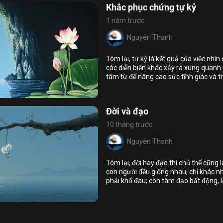
Khắc phục chứng tự kỷ
1 năm trước
Nguyên Thanh
Tóm lại, tự kỷ là kết quả của việc nh
các diễn biến khác xảy ra xung quanh 
tâm từ để nâng cao sức tĩnh giác và t
10
9
tâm dính mắc, thì sẽ bào mòn nghiệp 
Họ và tên
tâm từ
Địa chỉ email
Đời và đạo
Địa chỉ email
10 tháng trước
Mật khẩu
Nguyên Thanh
Mật khẩu
Chia sẻ
Địa chỉ email
ĐĂNG NHẬP NGAY
Liên kết để khôi phục mật khẩu đã
Tóm lại, đời hay đạo thì chủ thể cũng
Vui lòng kiểm tra email để xác thực
được gửi đến địa chỉ
con người đều giống nhau, chỉ khác n
đăng ký thành công
Nhập lại mật khẩu
phải khổ đau; còn tâm đạo bất động, l
7
17
đạo thì không thể nào có được, mà phả
TIẾP TỤC
tập
sống đời đạo đức không làm khổ mình 
Facebook
Twitter
Zalo
Copy link
XONG
ĐĂNG KÝ
Trở lại