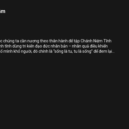
tâm
Bỏ chọn
Bỏ chọn
Bỏ chọn
iệc chúng ta cần nương theo thân hành để tập Chánh Niệm Tĩnh
nh tĩnh dùng tri kiến đạo đức nhân bản – nhân quả điều khiển
Bình luận
mình khổ người, đó chính là “sống là tu, tu là sống” để đem lại
 người.
Lưu
Chia sẻ