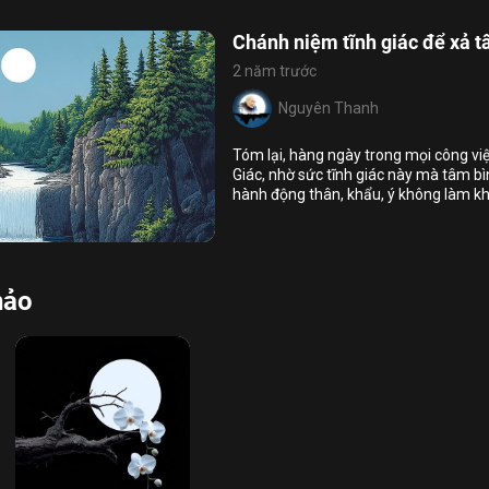
Đăng nhập
Nhấn vào nút “đăng ký” khẳng định bạn đã
Chánh niệm tĩnh giác để xả 
đọc và đồng ý với
Nội Quy Sử Dụng Website
2 năm trước
Đăng ký nhận tin bài qua email
Sign in
Nguyên Thanh
Tóm lại, hàng ngày trong mọi công v
Giác, nhờ sức tĩnh giác này mà tâm bì
hành động thân, khẩu, ý không làm khổ 
7
8
sự hạnh phúc, an vui cho mình và mọi
ả tâm
hảo