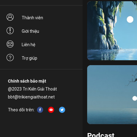
Thành viên
Giới thiệu
Liên hệ
nhu nhuyễn
phổ tự kỷ
Trợ giúp
Chính sách bảo mật
@2023 Tri Kiến Giải Thoát
bbt@trikiengiaithoat.net
Theo dõi trên:
họa
xả tâm
thọ
huân 
Podcast