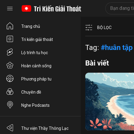
Trang chủ
BỘ LỌC
Tri kiến giải thoát
Tag:
#huân tập
Lộ trình tu học
Bài viết
Hoàn cảnh sống
Phương pháp tu
Chuyên đề
Nghe Podcasts
xả tâm
ly ác pháp
tĩnh
Thư viện Thầy Thông Lạc