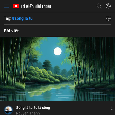
Tag:
#sống là tu
Bài viết
Bỏ chọn
Bỏ chọn
Bỏ chọn
Bình luận
18
12
Lưu
Định Vô Lậu
ly dục
đạo đức nhân quả
Chia sẻ
Sống là tu, tu là sống
Nguyên Thanh