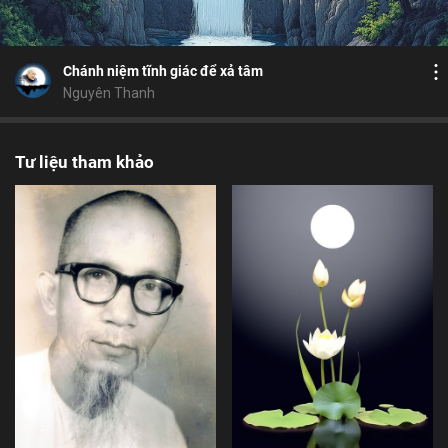
7
8
Lưu
huân tập
xả tâm
Yoga
đối tượng
dục
Chia sẻ
Chánh niệm tĩnh giác để xả tâm
Nguyên Thanh
Tư liệu tham khảo