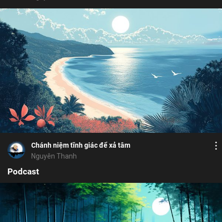
Bỏ chọn
Bỏ chọn
Bỏ chọn
Bình luận
7
8
Lưu
đức hiếu sinh
đối tượng
buông xả
dục
Chia sẻ
Chánh niệm tĩnh giác để xả tâm
Nguyên Thanh
Podcast
Bỏ chọn