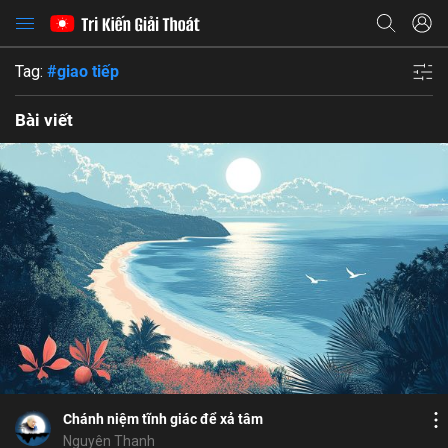
Tag:
#giao tiếp
Bài viết
Bỏ chọn
Bỏ chọn
Bỏ chọn
Bình luận
7
8
Lưu
Họ và tên
Định Vô Lậu
huân tập
Yoga
sống là tu
Địa chỉ email
Chia sẻ
Chánh niệm tĩnh giác để xả tâm
Nguyên Thanh
Địa chỉ email