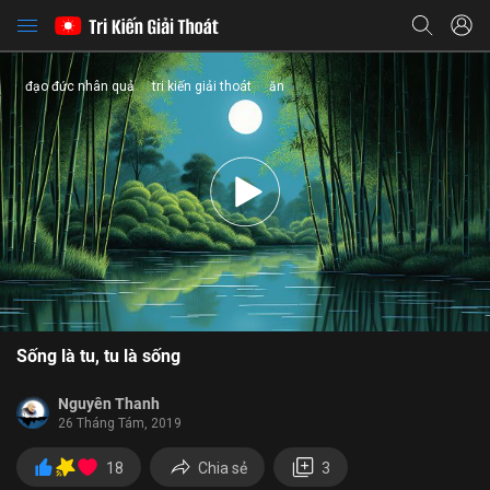
đạo đức nhân quả
tri kiến giải thoát
ăn
Chia sẻ
Sống là tu, tu là sống
Facebook
Twitter
Zalo
Copy link
Nguyên Thanh
26 Tháng Tám, 2019
18
Chia sẻ
3