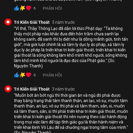
kiến vì có người khác ở cùng con nữa, có hiện tượng là từ
6
PHẢN HỒI
chiều con đã có cảm giác khó chịu trong người, con đã bị
ốm từ cuối giờ chiều tới đêm, sáng nay con đỡ rồi nhưng
vẫn chưa khỏe được như mọi ngày.
Tri Kiến Giải Thoát
3 năm trước
"Vì thế, Thầy Thông Lạc đã dẫn lời Đức Phật dạy: “Ta không
Có lúc con bị dục ngủ lôi kéo xong con cũng cố gắng ngồi
thấy một pháp nào khác đưa đến hôn trầm chưa sanh lại
dậy tác ý khoảng 10 phút: “Ta là con Phật, là đệ tử của
không sanh, đã sanh thì bị diệt như là dõng mãnh giới, tinh tấn
giới”, mà giới luật chính là xả tâm ly dục ly ác pháp, xả tâm ly
Trưởng lão Thích Thông Lạc, không sợ nhân quả, không sợ
dục ly ác pháp là triển khai tri kiến giải thoát, triển khai tri kiến
cảm thọ, bệnh tật cảm sốt ra khỏi cơ thể ngay” và một vài
giải thoát là sống không làm khổ mình khổ người, sống không
câu nữa về tri kiến, cả đêm con mê man, lúc tỉnh con lại
làm khổ mình khổ người là đạo đức của Phật giáo." (Sc.
tác ý câu trên, con thấy nhẹ người hơn dù vẫn còn mê man,
Nguyên Thanh)
sáng nay con khỏe hơn hôm qua.
6
PHẢN HỒI
Con hỏi sư cô đây có phải là nhân quả của việc thay đổi
lối sống khác bình thường của người mới vào tu? Con
Tri Kiến Giải Thoát
3 năm trước
không sợ không dao động trước cảm thọ đó.
"Muốn bớt ăn bớt ngủ thì thời gian ăn và ngủ đó phải được
thay bằng trạng thái tâm thanh thản, an lạc, vô sự, muốn tâm
Con chọn cách làm chủ duyên sanh bằng việc bỏ ăn bữa
thanh thản, an lạc, vô sự thì phải xả tâm tham, sân, si, muốn
sáng (dục ăn). Sau này khi ổn rồi con sẽ làm chủ dục ngủ
xả tâm tham, sân, si thì phải triển khai tri kiến giải thoát, muốn
sẽ không ngủ nhiều như bây giờ (8-10 giờ/ngày).
triển khai tri kiến giải thoát thì nên nương theo các hành động
Họ và tên
trong mọi việc làm để tập tĩnh giác gọi là thân hành niệm và
Địa chỉ email
Do tính chất công việc con không nặng nhọc nên con mới
triển khai Định Vô Lậu để xả chướng ngại trong tâm của mình."
có thể nhịn ăn được chứ công việc khác thì con không thể
(Sc. Nguyên Thanh)