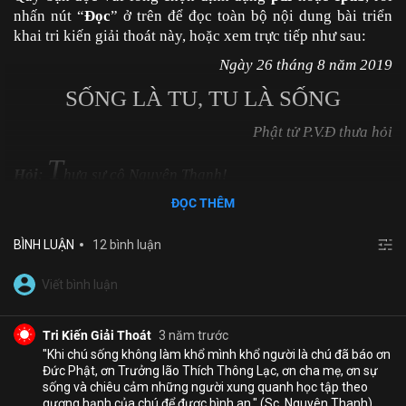
nhấn nút “
Đọc
” ở trên để đọc toàn bộ nội dung bài triển
khai tri kiến giải thoát này, hoặc xem trực tiếp như sau:
Ngày 26 tháng 8 năm 2019
SỐNG LÀ TU, TU LÀ SỐNG
Phật tử P.V.Đ thưa hỏi
T
Hỏi
:
hưa sư cô Nguyên Thanh!
ĐỌC THÊM
Con quyết định là bỏ bữa ăn sáng, mới đầu thì cũng đơn
giản con chỉ nghĩ là ăn sáng tốn hơn 30 phút buổi sáng
BÌNH LUẬN
12 bình luận
nấu nướng, ăn, dọn dẹp, nghỉ ngơi nên con không ăn nữa,
để thời gian đó ngồi chơi hoặc làm việc khác.
Mới nhất xếp trước
Hôm nay sang ngày thứ 6, chuyện là như vậy, hôm qua
Bình luận hàng đầu
ngày thứ năm con cũng không ăn như bình thường, mọi
hôm trời tạnh ráo tầm 8h là con ra khỏi nhà làm việc như
Tri Kiến Giải Thoát
3 năm trước
bình thường, hôm qua trời mưa con không đi làm được nên
"Khi chú sống không làm khổ mình khổ người là chú đã báo ơn
Đức Phật, ơn Trưởng lão Thích Thông Lạc, ơn cha mẹ, ơn sự
ở nhà đến hơn 10 giờ mới ra khỏi nhà, khi ở nhà không làm
sống và chiêu cảm những người xung quanh học tập theo
việc gì thì con thấy đói nhưng con không thể triển khai tri
gương hạnh của chú để được bình an." (Sc. Nguyên Thanh)