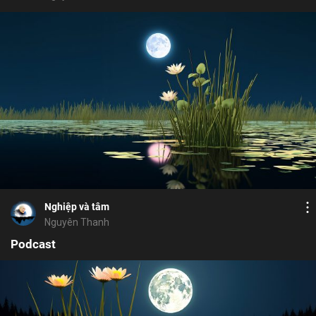
Bỏ chọn
Bỏ chọn
Họ và tên
Địa chỉ email
Bỏ chọn
Bình luận
Địa chỉ email
Mật khẩu
17
9
Lưu
tham
tương ưng
từ trường
ý thức
si
Mật khẩu
Chia sẻ
Nghiệp và tâm
Chia sẻ
ĐĂNG NHẬP NGAY
thành công
Nguyên Thanh
Địa chỉ email
Nhập lại mật khẩu
Podcast
Liên kết để khôi phục mật khẩu đã
thành công
được gửi đến địa chỉ
Vui lòng kiểm tra email để xác thực
Facebook
Twitter
Zalo
Copy link
đăng ký thành công
TIẾP TỤC
ĐĂNG KÝ
Bỏ chọn