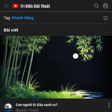
Tag:
#hành động
Bài viết
Bỏ chọn
Bỏ chọn
Bỏ chọn
Bình luận
6
9
Lưu
nhân quả con người
ăn chay
nhân quả
Chia sẻ
Con người từ đâu sanh ra?
Nguyên Thanh