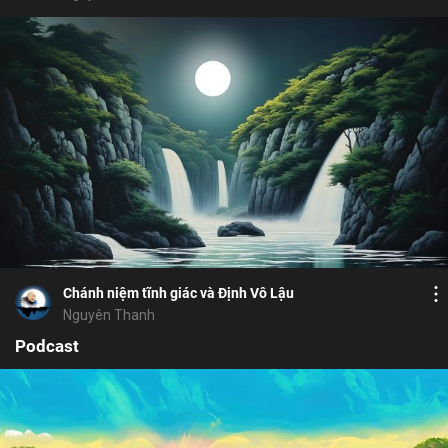
Bỏ chọn
Bỏ chọn
Họ và tên
Địa chỉ email
Bỏ chọn
Bình luận
Địa chỉ email
Mật khẩu
16
4
Lưu
bệnh tật
bình tĩnh
vô minh
giải thoát
Mật khẩu
Chia sẻ
Chánh niệm tĩnh giác và Định Vô Lậu
Chia sẻ
ĐĂNG NHẬP NGAY
thành công
Nguyên Thanh
Địa chỉ email
Nhập lại mật khẩu
Podcast
Liên kết để khôi phục mật khẩu đã
thành công
được gửi đến địa chỉ
Vui lòng kiểm tra email để xác thực
Facebook
Twitter
Zalo
Copy link
đăng ký thành công
TIẾP TỤC
ĐĂNG KÝ
Bỏ chọn