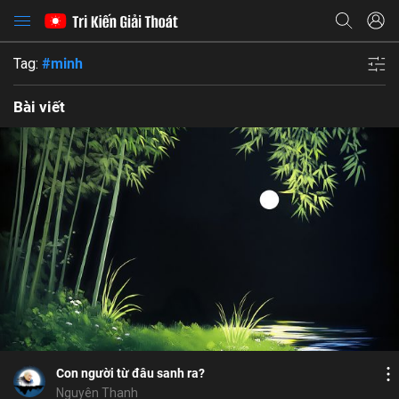
Tag:
#minh
Bài viết
Bỏ chọn
Bỏ chọn
Bỏ chọn
Bình luận
6
9
Lưu
thân người
nguồn gốc con người
ý
Chia sẻ
Con người từ đâu sanh ra?
Nguyên Thanh