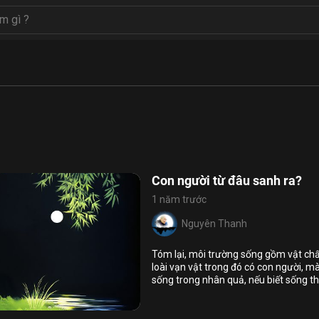
Con người từ đâu sanh ra?
1 năm trước
Nguyên Thanh
Tóm lại, môi trường sống gồm vật chấ
loài vạn vật trong đó có con người, m
sống trong nhân quả, nếu biết sống th
6
9
còn sống nghịch đạo lý nhân quả, thư
ân quả
về với nhân quả.