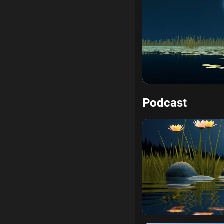
Như Lý Tác Ý
xả tâm
n
Podcast
thân
khẩu
sanh thiện