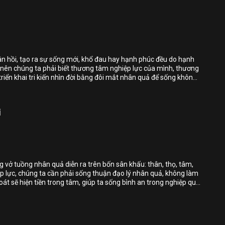
Chia sẻ
Bỏ chọn
Bỏ chọn
Bỏ chọn
ân hồi, tạo ra sự sống mới, khổ đau hay hạnh phúc đều do hạnh
 nên chúng ta phải biết thương tâm nghiệp lực của mình, thương
Bình luận
triển khai tri kiến nhìn đời bằng đôi mắt nhân quả để sống không
a trên con đường thiện, giải thoát tâm mình ra khỏi mọi sự khổ
Lưu
Chia sẻ
i
Bỏ chọn
Bỏ chọn
Bỏ chọn
ng vở tuồng nhân quả diễn ra trên bốn sân khấu: thân, thọ, tâm,
ệp lực, chúng ta cần phải sống thuận đạo lý nhân quả, không làm
Bình luận
hoát sẽ hiện tiền trong tâm, giúp ta sống bình an trong nghiệp quả
Lưu
Chia sẻ
Bỏ chọn