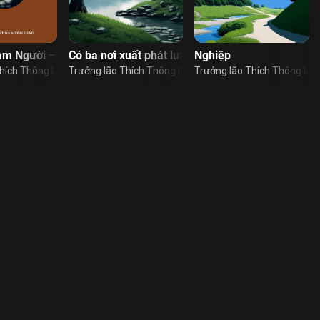
àm Người – Tập 1
Có ba nơi xuất phát luật nhân quả
Nghiệp
hích Thông Lạc
Trưởng lão Thích Thông Lạc
Trưởng lão Thích Thông Lạc