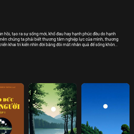
Bỏ chọn
Bỏ chọn
Bỏ chọn
ân hồi, tạo ra sự sống mới, khổ đau hay hạnh phúc đều do hạnh
 nên chúng ta phải biết thương tâm nghiệp lực của mình, thương
Bình luận
triển khai tri kiến nhìn đời bằng đôi mắt nhân quả để sống không
a trên con đường thiện, giải thoát tâm mình ra khỏi mọi sự khổ
Lưu
Chia sẻ