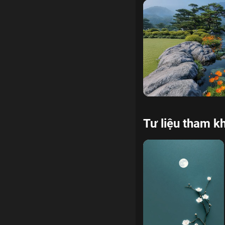
nhân quả thảo mộc
5 g
Tư liệu tham k