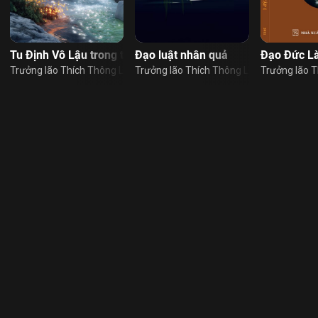
 15: Đường đi nhân quả con người (nam)
Tu Định Vô Lậu trong tất cả hành động và việc làm
Đạo luật nhân quả
Đạo Đức L
ạc
Trưởng lão Thích Thông Lạc
Trưởng lão Thích Thông Lạc
Trưởng lão T
ạc