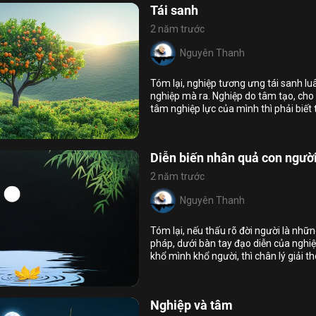
Tái sanh
2 năm trước
Nguyên Thanh
Tóm lại, nghiệp tương ưng tái sanh lu
nghiệp mà ra. Nghiệp do tâm tạo, cho
tâm nghiệp lực của mình thì phải biết 
13
11
làm khổ mình khổ người thì sẽ tiến hó
5 giới
đau và chấm dứt tái sanh luân hồi.
Diễn biến nhân quả con ngườ
2 năm trước
Nguyên Thanh
Tóm lại, nếu thấu rõ đời người là nhữ
pháp, dưới bàn tay đạo diễn của nghi
khổ mình khổ người, thì chân lý giải t
9
17
của mình.
ý
thọ
Nghiệp và tâm