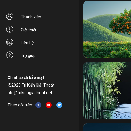
Thành viên
Giới thiệu
Liên hệ
sát sanh
thân
tái sanh
Trợ giúp
Chính sách bảo mật
@2023 Tri Kiến Giải Thoát
bbt@trikiengiaithoat.net
Theo dõi trên:
chánh pháp
sanh diệt