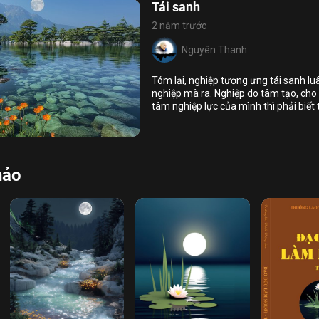
Tái sanh
2 năm trước
Nguyên Thanh
Tóm lại, nghiệp tương ưng tái sanh lu
nghiệp mà ra. Nghiệp do tâm tạo, cho
tâm nghiệp lực của mình thì phải biết 
9
11
làm khổ mình khổ người thì sẽ tiến hó
iới
đau và chấm dứt tái sanh luân hồi.
hảo