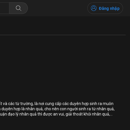
Đăng nhập
Bỏ chọn
Bỏ chọn
Bỏ chọn
t và các từ trường, là nơi cung cấp các duyên hợp sinh ra muôn
à duyên hợp là nhân quả, cho nên con người sinh ra từ nhân quả,
Bình luận
uận đạo lý nhân quả thì được an vui, giải thoát khỏi nhân quả,
ờng làm khổ mình khổ người thì phải nhận lấy sự khổ đau và trở
Lưu