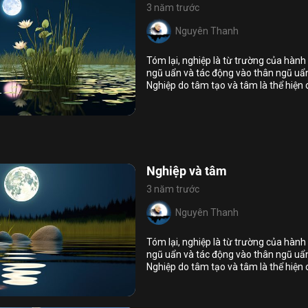
3 năm trước
Nguyên Thanh
Tóm lại, nghiệp là từ trường của hành
Họ và tên
ngũ uẩn và tác động vào thân ngũ uẩn,
Địa chỉ email
Nghiệp do tâm tạo và tâm là thể hiện 
17
9
diệt nghiệp ác, tăng trưởng nghiệp th
Địa chỉ email
ghiệp
Mật khẩu
Mật khẩu
Chia sẻ
Địa chỉ email
ĐĂNG NHẬP NGAY
Liên kết để khôi phục mật khẩu đã
Vui lòng kiểm tra email để xác thực
Nghiệp và tâm
được gửi đến địa chỉ
đăng ký thành công
Nhập lại mật khẩu
3 năm trước
TIẾP TỤC
Nguyên Thanh
Facebook
Twitter
Zalo
Copy link
XONG
ĐĂNG KÝ
Tóm lại, nghiệp là từ trường của hành
Trở lại
ngũ uẩn và tác động vào thân ngũ uẩn,
Đăng nhập
Nhấn vào nút “đăng ký” khẳng định bạn đã
Nghiệp do tâm tạo và tâm là thể hiện 
15
7
đọc và đồng ý với
Nội Quy Sử Dụng Website
diệt nghiệp ác, tăng trưởng nghiệp th
nghiệp
Đăng ký nhận tin bài qua email
Sign in