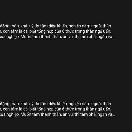
Bỏ chọn
Bỏ chọn
 động thân, khẩu, ý do tâm điều khiển, nghiệp nằm ngoài thân
 còn tâm là cái biết tổng hợp của 6 thức trong thân ngũ uẩn.
Bình luận
của nghiệp. Muốn tâm thanh thản, an vui thì tâm phải ngăn và
iện, sống không làm khổ mình khổ người.
Lưu
Chia sẻ
Bỏ chọn
Bỏ chọn
Bỏ chọn
 động thân, khẩu, ý do tâm điều khiển, nghiệp nằm ngoài thân
 còn tâm là cái biết tổng hợp của 6 thức trong thân ngũ uẩn.
Bình luận
của nghiệp. Muốn tâm thanh thản, an vui thì tâm phải ngăn và
iện, sống không làm khổ mình khổ người.
Lưu
Chia sẻ