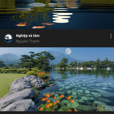
Bỏ chọn
Bình luận
15
7
Lưu
sân
nhân quả
hành động
ý thức
tâm
Chia sẻ
Nghiệp và tâm
Nguyên Thanh
Bỏ chọn
Bỏ chọn
Bỏ chọn
Bình luận
9
11
Lưu
luân hồi
đôi mắt nhân quả
giải thoát