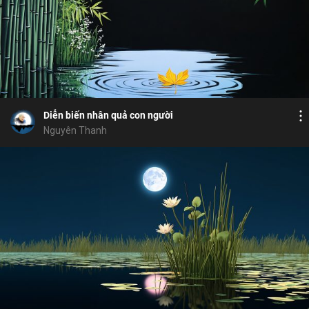
Bỏ chọn
Bỏ chọn
Bình luận
9
17
Lưu
tâm bất động
chứng đạo
thánh địa
ý
Chia sẻ
Diễn biến nhân quả con người
Nguyên Thanh
Bỏ chọn
Bỏ chọn
Bỏ chọn
Bình luận
17
9
Lưu