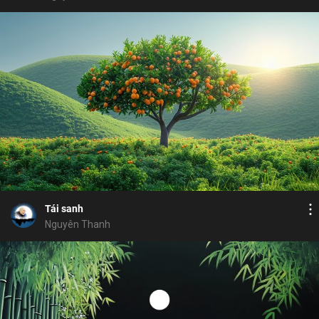
Bỏ chọn
Bỏ chọn
Bỏ chọn
Bình luận
13
11
Lưu
vô minh
cận tử nghiệp
chúng sanh
Chia sẻ
Tái sanh
Nguyên Thanh
Bỏ chọn