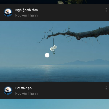
tâm
sân
tương ưng
ý
tĩnh giác
khẩu
Chia sẻ
Nghiệp và tâm
Nguyên Thanh
Bỏ chọn
Bỏ chọn
Bỏ chọn
Bình luận
7
17
Lưu
cuộc đời
trả nghiệp
thế gian
thân
thọ
Chia sẻ
Đời và đạo
Nguyên Thanh
Họ và tên
Địa chỉ email