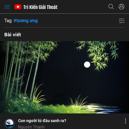
Tag:
#tương ưng
Bài viết
Bỏ chọn
Bỏ chọn
Bỏ chọn
Bình luận
6
9
Lưu
không làm khổ mình khổ người
minh
ý
Chia sẻ
Con người từ đâu sanh ra?
Nguyên Thanh