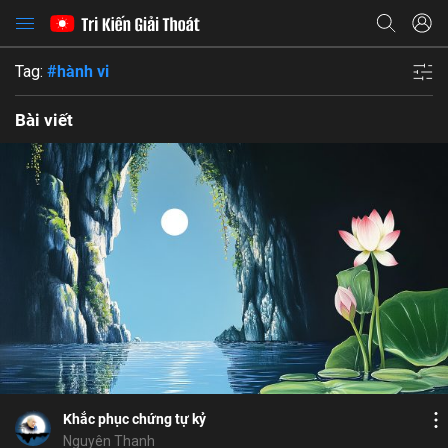
Tag:
#hành vi
Bài viết
Bỏ chọn
Họ và tên
Bỏ chọn
Địa chỉ email
Bỏ chọn
Địa chỉ email
Mật khẩu
Bình luận
10
9
Lưu
nghiệp lực
duyên hợp
xả tâm
hành vi
Mật khẩu
Chia sẻ
Chia sẻ
Khắc phục chứng tự kỷ
ĐĂNG NHẬP NGAY
thành công
Địa chỉ email
Nguyên Thanh
Nhập lại mật khẩu