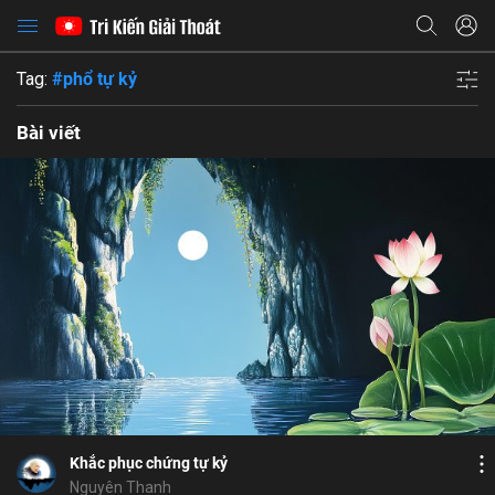
Tag:
#phổ tự kỷ
Bài viết
Bỏ chọn
Họ và tên
Bỏ chọn
Địa chỉ email
Bỏ chọn
Địa chỉ email
Mật khẩu
Bình luận
10
9
Lưu
nghiệp lực
tâm từ
nhận thức
giao tiếp
Mật khẩu
Chia sẻ
Chia sẻ
Khắc phục chứng tự kỷ
ĐĂNG NHẬP NGAY
thành công
Địa chỉ email
Nguyên Thanh
Nhập lại mật khẩu