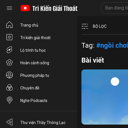
Trang chủ
BỘ LỌC
Tri kiến giải thoát
Tag:
#ngồi chơ
Lộ trình tu học
Bài viết
Hoàn cảnh sống
Phương pháp tu
Chuyên đề
Nghe Podcasts
tâm
luân hồi
pháp
th
Thư viện Thầy Thông Lạc