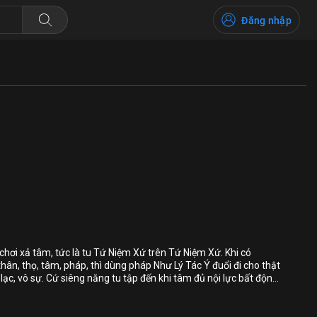
Đăng nhập
Bỏ chọn
Bỏ chọn
Bỏ chọn
 chơi xả tâm, tức là tu Tứ Niệm Xứ trên Tứ Niệm Xứ. Khi có
hân, thọ, tâm, pháp, thì dùng pháp Như Lý Tác Ý đuổi đi cho thật
Bình luận
lạc, vô sự. Cứ siêng năng tu tập đến khi tâm đủ nội lực bất động
sanh luân hồi.
Lưu