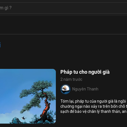
i
Pháp tu cho người già
2 năm trước
Nguyên Thanh
Họ và tên
Tóm lại, pháp tu của người già là ngồi
Địa chỉ email
chướng ngại nào xảy ra trên bốn chỗ t
sạch để bảo vệ chân lý thanh thản, an 
Địa chỉ email
6
6
trước cận tử nghiệp thì không còn tái 
Mật khẩu
ân
thọ