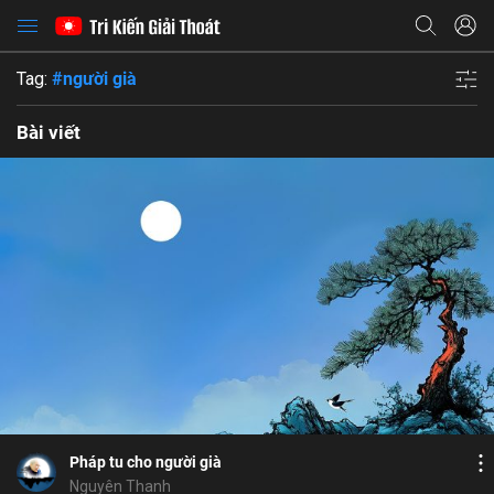
Tag:
#người già
Bài viết
Bỏ chọn
Họ và tên
Bỏ chọn
Địa chỉ email
Bỏ chọn
Địa chỉ email
Bình luận
Mật khẩu
6
6
Lưu
ngồi chơi
thùy miên
Liễu Kim
thân
Mật khẩu
Chia sẻ
Chia sẻ
Pháp tu cho người già
ĐĂNG NHẬP NGAY
thành công
Địa chỉ email
Nguyên Thanh
Nhập lại mật khẩu