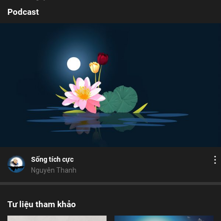
Podcast
Bỏ chọn
Bỏ chọn
Xúc động
Bình luận
9
6
Lưu
ngăn ác diệt ác
Tứ Niệm Xứ
trả nghiệp
Chia sẻ
Sống tích cực
Nguyên Thanh
Tư liệu tham khảo