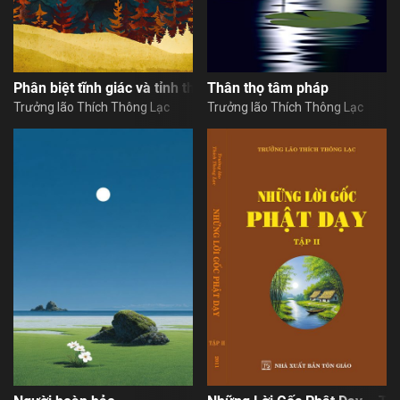
Trở lại
Nhấn vào nút “đăng ký” khẳng định bạn đã đọc và đồng ý với
Đăng nhập
Nội Quy Sử Dụng Website
Đăng ký nhận tin bài qua email
Sign in
Phân biệt tĩnh giác và tỉnh thức
Thân thọ tâm pháp
Trưởng lão Thích Thông Lạc
Trưởng lão Thích Thông Lạc