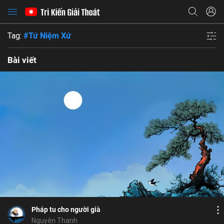
Tag:
#Tứ Niệm Xứ
Bài viết
Bỏ chọn
Bỏ chọn
Bỏ chọn
Bình luận
6
6
Lưu
nội lực
hôn trầm
thọ
giải thoát
an lạc
Chia sẻ
Pháp tu cho người già
Nguyên Thanh