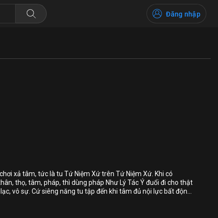
Đăng nhập
Bỏ chọn
Bỏ chọn
Bỏ chọn
 chơi xả tâm, tức là tu Tứ Niệm Xứ trên Tứ Niệm Xứ. Khi có
hân, thọ, tâm, pháp, thì dùng pháp Như Lý Tác Ý đuổi đi cho thật
Bình luận
lạc, vô sự. Cứ siêng năng tu tập đến khi tâm đủ nội lực bất động
sanh luân hồi.
Lưu