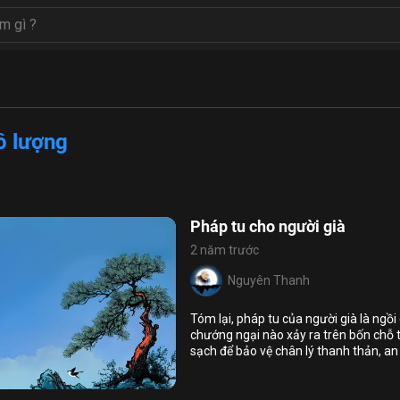
ô lượng
Pháp tu cho người già
2 năm trước
Nguyên Thanh
Họ và tên
Tóm lại, pháp tu của người già là ngồi
Địa chỉ email
chướng ngại nào xảy ra trên bốn chỗ t
sạch để bảo vệ chân lý thanh thản, an 
Địa chỉ email
6
6
trước cận tử nghiệp thì không còn tái 
Mật khẩu
thọ