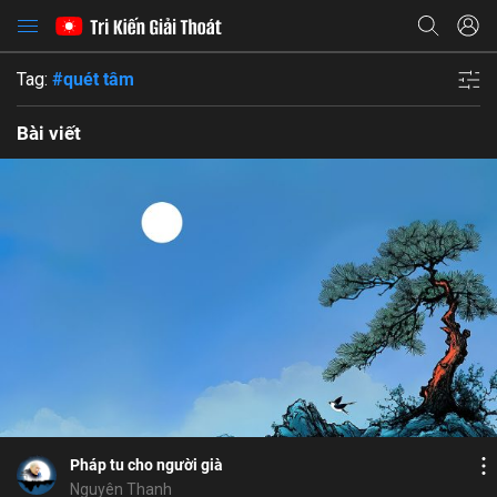
Tag:
#quét tâm
Bài viết
Bỏ chọn
Họ và tên
Bỏ chọn
Địa chỉ email
Bỏ chọn
Địa chỉ email
Mật khẩu
Bình luận
6
6
Lưu
Thọ Bát Quan Trai
quét tâm
hôn trầm
Mật khẩu
Chia sẻ
Chia sẻ
Pháp tu cho người già
ĐĂNG NHẬP NGAY
thành công
Địa chỉ email
Nguyên Thanh
Nhập lại mật khẩu