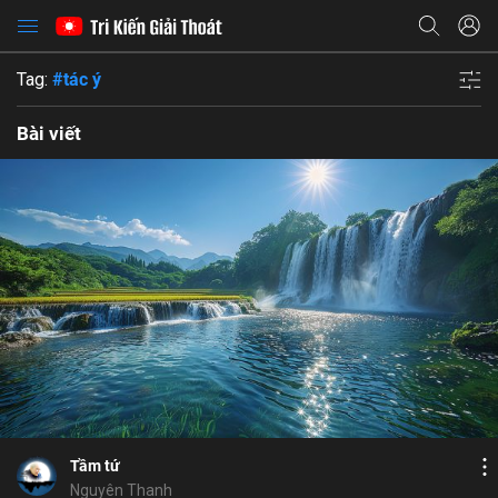
Tag:
#tác ý
Bài viết
Bỏ chọn
Bỏ chọn
Bỏ chọn
Bình luận
10
12
Lưu
ý thức lực
chánh tư duy
tham
tác ý
si
Chia sẻ
Tầm tứ
Nguyên Thanh