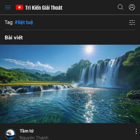
Tag:
#liệt tuệ
Bài viết
Bỏ chọn
Bỏ chọn
Bỏ chọn
Bình luận
10
12
Lưu
Họ và tên
nhiếp tâm
Như Lý Tác Ý
Nhị Thiền
sân
Địa chỉ email
Chia sẻ
Tầm tứ
Nguyên Thanh
Địa chỉ email