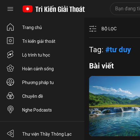
Trang chủ
BỘ LỌC
Tri kiến giải thoát
Tag:
#tư duy
Lộ trình tu học
Bài viết
Hoàn cảnh sống
Phương pháp tu
Chuyên đề
Nghe Podcasts
ức chế tâm
Tứ Thần T
Thư viện Thầy Thông Lạc