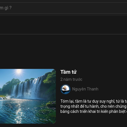
Tầm tứ
2 năm trước
Nguyên Thanh
Họ và tên
Tóm lại, tầm là tư duy suy nghĩ, tứ là
Địa chỉ email
trọng nhất để tu hành, cho nên chúng
bằng cách triển khai tri kiến phân biệ
Địa chỉ email
10
12
Lý Tác Ý đoạn dứt pháp ác, an trú tâ
Mật khẩu
úc
tứ
vui, giải thoát.