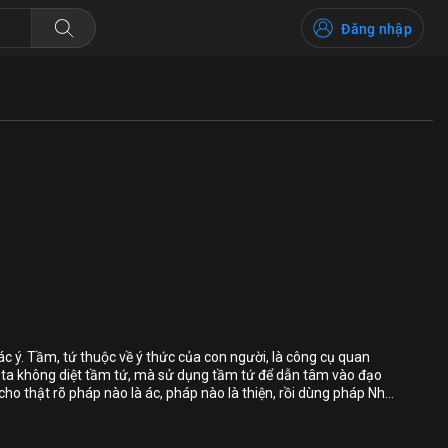
Đăng nhập
Bỏ chọn
Bỏ chọn
Bỏ chọn
 tác ý. Tầm, tứ thuộc về ý thức của con người, là công cụ quan
 ta không diệt tầm tứ, mà sử dụng tầm tứ để dẫn tâm vào đạo
Bình luận
t cho thật rõ pháp nào là ác, pháp nào là thiện, rồi dùng pháp Như
m trong pháp thiện, xây dựng cho mình cuộc sống hạnh phúc, an
Lưu