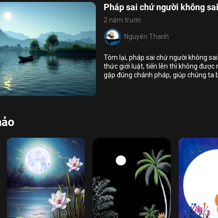
Pháp sai chứ người không sa
2 năm trước
Nguyên Thanh
Tóm lại, pháp sai chứ người không sai
thức giới luật, tiến lên thì không được
gặp đúng chánh pháp, giúp chúng ta biế
8
8
chướng ngại trong lòng để tâm trở về 
ợt qua
bước tiến lên trên con đường giải thoá
hảo
Họ và tên
Địa chỉ email
Địa chỉ email
Mật khẩu
Mật khẩu
Chia sẻ
Địa chỉ email
ĐĂNG NHẬP NGAY
Liên kết để khôi phục mật khẩu đã
Vui lòng kiểm tra email để xác thực
được gửi đến địa chỉ
đăng ký thành công
Nhập lại mật khẩu