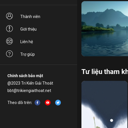
Thành viên
Giới thiệu
Liên hệ
tâm bất an
xuất gia
vư
Trợ giúp
Tư liệu tham k
Chính sách bảo mật
@2023 Tri Kiến Giải Thoát
bbt@trikiengiaithoat.net
Theo dõi trên: