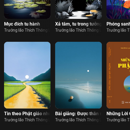
TIẾP TỤC
Facebook
Twitter
Zalo
Copy link
XONG
ĐĂNG KÝ
Trở lại
m tu tập
Mục đích tu hành
Xả tâm, tu trong tưởng, nhân quả, d
Phóng san
Đăng nhập
Nhấn vào nút “đăng ký” khẳng định bạn đã
ạc
Trưởng lão Thích Thông Lạc
Trưởng lão Thích Thông Lạc
Trưởng lão T
đọc và đồng ý với
Nội Quy Sử Dụng Website
Đăng ký nhận tin bài qua email
Sign in
au gặp được Phật pháp
Tin theo Phật giáo nhưng sao lại khổ đau?
Bài giảng: Được thân người là khó
Những Lời 
ạc
Trưởng lão Thích Thông Lạc
Trưởng lão Thích Thông Lạc
Trưởng lão T