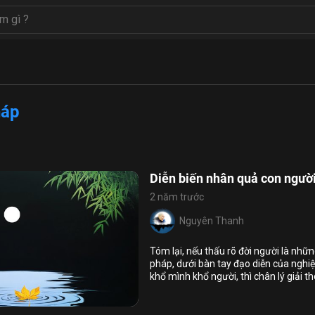
háp
Diễn biến nhân quả con ngườ
2 năm trước
Nguyên Thanh
Tóm lại, nếu thấu rõ đời người là nhữ
pháp, dưới bàn tay đạo diễn của nghi
khổ mình khổ người, thì chân lý giải t
9
17
của mình.
 bằng