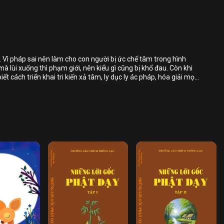
Chia sẻ
i
Bỏ chọn
Bỏ chọn
Bỏ chọn
. Vì pháp sai nên làm cho con người bị ức chế tâm trong hình
 mà lùi xuống thì phạm giới, nên kiểu gì cũng bị khổ đau. Còn khi
Bình luận
t cách triển khai tri kiến xả tâm, ly dục ly ác pháp, hóa giải mọi
trạng thái thanh thản, an lạc, vô sự, vượt qua nhân quả, vững
Lưu
t.
Chia sẻ