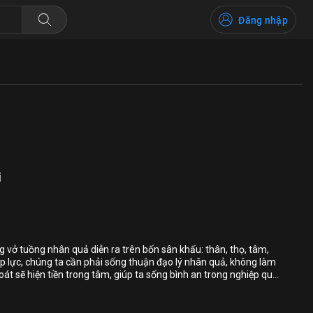
Đăng nhập
i
Bỏ chọn
Bỏ chọn
Bỏ chọn
ng vở tuồng nhân quả diễn ra trên bốn sân khấu: thân, thọ, tâm,
ệp lực, chúng ta cần phải sống thuận đạo lý nhân quả, không làm
Bình luận
hoát sẽ hiện tiền trong tâm, giúp ta sống bình an trong nghiệp quả
Lưu