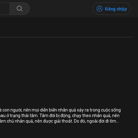
Đăng nhập
Bỏ chọn
Bỏ chọn
Bỏ chọn
 là con người, nên mọi diễn biến nhân quả xảy ra trong cuộc sống
hau ở trạng thái tâm. Tâm đời bị động, chạy theo nhân quả, nên
Bình luận
àm chủ nhân quả, nên được giải thoát. Do đó, ngoài đời đi tìm
i tìm ngay nơi chính tâm mình, tức là ngăn ác diệt ác pháp,
Lưu
khổ người, đó là chuyển cuộc đời thành đạo.