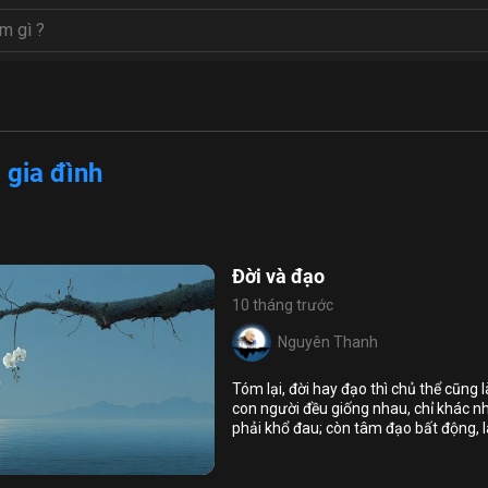
 gia đình
Đời và đạo
10 tháng trước
Nguyên Thanh
Họ và tên
Tóm lại, đời hay đạo thì chủ thể cũng
Địa chỉ email
con người đều giống nhau, chỉ khác n
phải khổ đau; còn tâm đạo bất động, l
Địa chỉ email
7
17
đạo thì không thể nào có được, mà phả
Mật khẩu
phước
sống đời đạo đức không làm khổ mình 