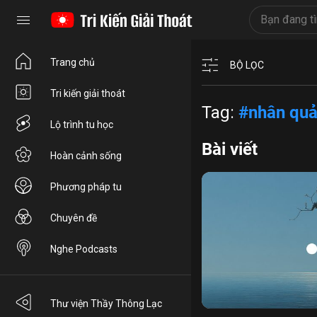
Trang chủ
BỘ LỌC
Tri kiến giải thoát
Tag:
#nhân quả
Lộ trình tu học
Bài viết
Hoàn cảnh sống
Phương pháp tu
Chuyên đề
Nghe Podcasts
con cái
nội tâm
đi tu
Thư viện Thầy Thông Lạc