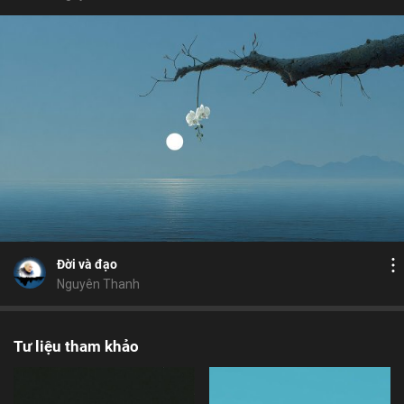
Bỏ chọn
Bỏ chọn
Bỏ chọn
Bình luận
7
17
Lưu
tâm
phước
đôi mắt nhân quả
đi tu
Chia sẻ
Đời và đạo
Nguyên Thanh
Tư liệu tham khảo