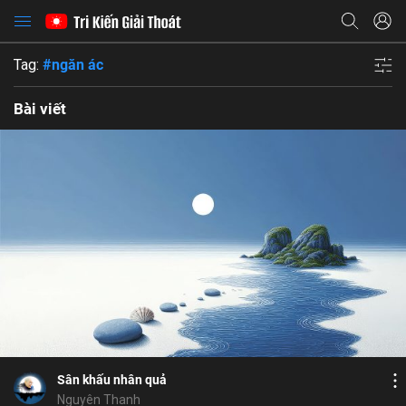
Tag:
#ngăn ác
Bài viết
Bỏ chọn
Bỏ chọn
Bỏ chọn
Bình luận
6
5
Lưu
đạo diễn
diễn xuất
vở tuồng
si
bi kịch
Chia sẻ
Sân khấu nhân quả
Nguyên Thanh