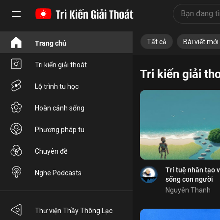
Tri kiến
Lộ trình
Hoàn 
Tất cả
Bài viết mới
Trang chủ
Tri kiến giải thoát
Tri kiến giải th
Bổ ích
Lộ trình tu học
Bỏ chọn
Hoàn cảnh sống
Bỏ chọn
Phương pháp tu
Bình luận
Lưu
Chuyên đề
tâm bất động
AGI
Chia sẻ
Trí tuệ nhân tạo 
Nghe Podcasts
sống con người
Nguyên Thanh
Bỏ chọn
Thư viện Thầy Thông Lạc
Bỏ chọn