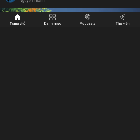
Nguyên Thanh
XONG
Trang chủ
Danh mục
Podcasts
Thư viện
Bổ ích
Cảm hứng
Xúc động
Bình luận
4
5
Lưu
vay trả
năm vị tỳ kheo
gia đình
ly gián
Chia sẻ
Chuyển đổi nhân quả gia đình
Nguyên Thanh
Bỏ chọn