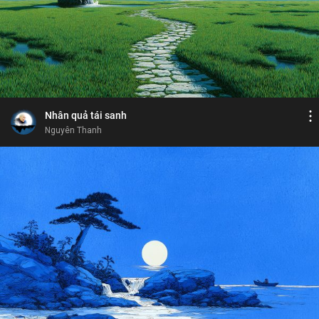
Bỏ chọn
Bỏ chọn
Bình luận
6
15
Lưu
duyên chuyển đổi
duyên hợp
si mê
Chia sẻ
Nhân quả tái sanh
Nguyên Thanh
Bỏ chọn
Họ và tên
Địa chỉ email
Bỏ chọn
Địa chỉ email
Bỏ chọn
Mật khẩu
Bình luận
Mật khẩu
6
17
Lưu
ly dục
đau khổ
chánh định
chánh kiến