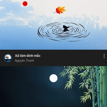
Bỏ chọn
Bỏ chọn
Bỏ chọn
Bình luận
6
9
Lưu
dục
nhân quả thảo mộc
đau khổ
thọ
Chia sẻ
Xả tâm dính mắc
Nguyên Thanh
Bỏ chọn
Bỏ chọn
Xúc động