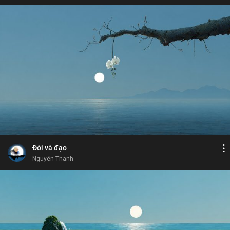
Bỏ chọn
Bỏ chọn
Bỏ chọn
Bình luận
7
17
Lưu
Bát Chánh Đạo
luân hồi
thọ
xả tâm
Chia sẻ
Đời và đạo
Nguyên Thanh
Bỏ chọn