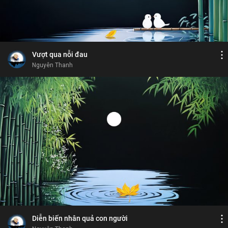
Bình luận
5
5
Lưu
gương soi
xương máu
khổ đau
vay nợ
Chia sẻ
Vượt qua nỗi đau
Nguyên Thanh
Bỏ chọn
Bỏ chọn
Bỏ chọn
Bình luận
9
17
Lưu
thánh địa
tự lực
giáp pháp
công bằng
Chia sẻ
Diễn biến nhân quả con người