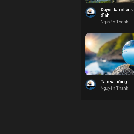
Chia sẻ
Duyên tan nhân q
đình
Nguyên Thanh
Bổ ích
Bỏ chọn
Bỏ chọn
Bình luận
Lưu
tưởng
5 giới
tâm
Chia sẻ
Tâm và tướng
Nguyên Thanh