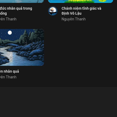
 sẻ
Chia sẻ
đức nhân quả trong
Chánh niệm tĩnh giác và
sống
Định Vô Lậu
yên Thanh
Nguyên Thanh
ch
chọn
chọn
 luận
12
2
hân quả
 sẻ
ên nhân quả
yên Thanh